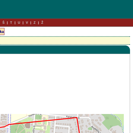
Š
T
U
V
Z
Ž