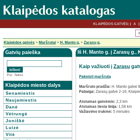
KLAIPĖDOS GATVĖS:
A
Klaipėdos gatvės
>
Maršrutai
>
H. Manto g.
>
Zarasų g.
Iš H. Manto g. į Zarasų g.,
Gatvių paieška
Kaip važiuoti į
Zarasų
gat
Pvz.
Taikos
Pakeisti maršrutą
Klaipėdos miesto dalys
Maršruto pradžia:
H. Manto gatvė 8
Pabaiga:
Zarasų gatvė 2-16, Klaip
Senamiestis
Naujamiestis
Atstumas gatvėmis:
2,3 km
Danė
Atstumas tiesia linija:
1,58 km
Važiavimo trukmė:
5 minutės
Vėtrungė
Joniškė
Luizė
Vitė