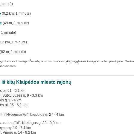
 minutė)
ę
(0.2 km, 1 minutė)
ę
(49 m, 1 minutė)
 1 minutė)
0.2 km, 1 minutė)
(62 m, 1 minutė)
ygtukais
-
ir
+
kairėje. Žemėlapis stumdomas rodyklių mygtukais kairėje arba tempiant pele. Maršruto p
koordinates.
 iš kitų Klaipėdos miesto rajonų
s pr. 61 - 6,1 km
s, Butkų Juzės g. 9 - 3,3 km
ės g. 1 - 4 km
ės pl. 35 - 6,1 km
Rimi Hypermarket", Liepojos g. 27 - 4 km
 centras "Iki", Kretingos g. 83 - 0,9 km
bysos g. 10 - 7,1 km
", Vingio g. 14 - 9,2 km