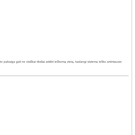
abaiga gali ne visiškai tiksliai atitikti ieškomą vietą, kadangi sistema ieško artimiausio