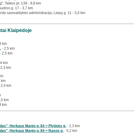
g", Taikos pr. 139 - 9,8 km
 Audros g. 17 - 3,7 km
esto savivaldybės administracija, Liepų g. 11 - 3,4 km
utai Klaipėdoje
4 km
.
- 2,5 km
- 2,5 km
,4 km
 2,3 km
km
5 km
 2,4 km
m
2,5 km
3 km
as", Herkaus Manto g. 84 > Plytinės g.
- 2,3 km
das", Herkaus Manto g. 84 > Rasos g.
- 5,2 km