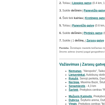
2.
Toliau į
Liepojos gatvę
(0.4 km, 1
3.
Sukite
dešinėn
į
Panevėžio gatv
4.
Šiek tiek
kairiau
į
Kretingos gatv
5.
Toliau į
Panevėžio gatvę
(0.6 km,
6.
Sukite
dešinėn
į
Plytinės gatvę
(
7.
Sukite į 1
dešinę,
į
Zarasų gatvę
Pastaba.
Žemėlapio mastelis keičiamas m
žinomo adreso (namo) pagal geografines 
Važiavimas į Zarasų gatvę
Nemunas
, "Akropolis", Taiko
Lietuvninkai
, Autobusų stoti
Rotušė
, Senoji perkėla, Dan
Neringa
, Maxima Bazė, Šilut
Senamiestis
- 4,3 km
Šarlotė
, Prekybos centras "
Mažasis Kaimelis
, Prekybos
Dubysa
, Švyturio arena, Du
Vingis
, Prekybos centras "Iki