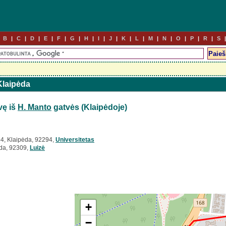
B
C
D
E
F
G
H
I
J
K
L
M
N
O
P
R
S
 Klaipėda
vę iš
H. Manto
gatvės (Klaipėdoje)
4, Klaipėda, 92294,
Universitetas
ėda, 92309,
Luizė
+
−