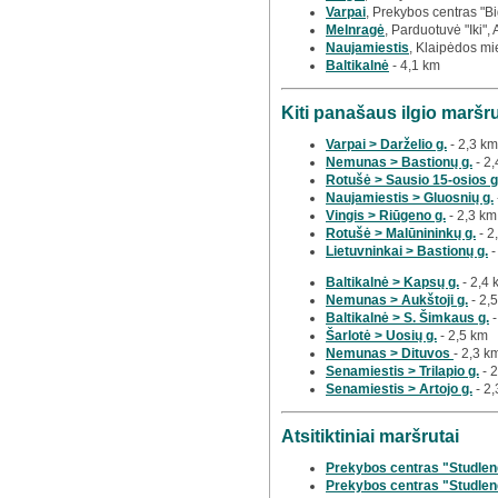
Varpai
, Prekybos centras "Bi
Melnragė
, Parduotuvė "Iki",
Naujamiestis
, Klaipėdos mi
Baltikalnė
- 4,1 km
Kiti panašaus ilgio maršr
Varpai > Darželio g.
- 2,3 km
Nemunas > Bastionų g.
- 2,
Rotušė > Sausio 15-osios g
Naujamiestis > Gluosnių g.
Vingis > Riūgeno g.
- 2,3 km
Rotušė > Malūnininkų g.
- 2
Lietuvninkai > Bastionų g.
-
Baltikalnė > Kapsų g.
- 2,4 
Nemunas > Aukštoji g.
- 2,
Baltikalnė > S. Šimkaus g.
-
Šarlotė > Uosių g.
- 2,5 km
Nemunas > Dituvos
- 2,3 k
Senamiestis > Trilapio g.
- 
Senamiestis > Artojo g.
- 2,
Atsitiktiniai maršrutai
Prekybos centras "Studlend
Prekybos centras "Studlen