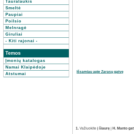
Tauralaukis
Smeltė
Paupiai
Poilsio
Melnragė
Giruliai
- Kiti rajonai -
Temos
Įmonių katalogas
Namai Klaipėdoje
Išsamiau apie Zarasų gatvę
Atstumai
1.
Važiuokite
į šiaurę
į
H. Manto ga