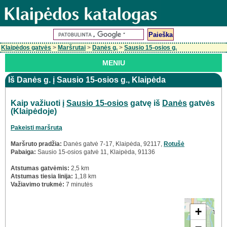
Klaipėdos gatvės
>
Maršrutai
>
Danės g.
>
Sausio 15-osios g.
MENIU
Iš Danės g. į Sausio 15-osios g., Klaipėda
Kaip važiuoti į
Sausio 15-osios
gatvę iš
Danės
gatvės
(Klaipėdoje)
Pakeisti maršrutą
Maršruto pradžia:
Danės gatvė 7-17, Klaipėda, 92117,
Rotušė
Pabaiga:
Sausio 15-osios gatvė 11, Klaipėda, 91136
Atstumas gatvėmis:
2,5 km
Atstumas tiesia linija:
1,18 km
Važiavimo trukmė:
7 minutės
+