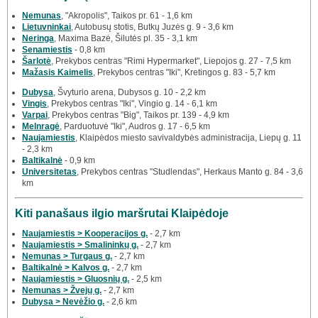
Nemunas
, "Akropolis", Taikos pr. 61 - 1,6 km
Lietuvninkai
, Autobusų stotis, Butkų Juzės g. 9 - 3,6 km
Neringa
, Maxima Bazė, Šilutės pl. 35 - 3,1 km
Senamiestis
- 0,8 km
Šarlotė
, Prekybos centras "Rimi Hypermarket", Liepojos g. 27 - 7,5 km
Mažasis Kaimelis
, Prekybos centras "Iki", Kretingos g. 83 - 5,7 km
Dubysa
, Švyturio arena, Dubysos g. 10 - 2,2 km
Vingis
, Prekybos centras "Iki", Vingio g. 14 - 6,1 km
Varpai
, Prekybos centras "Big", Taikos pr. 139 - 4,9 km
Melnragė
, Parduotuvė "Iki", Audros g. 17 - 6,5 km
Naujamiestis
, Klaipėdos miesto savivaldybės administracija, Liepų g. 11
- 2,3 km
Baltikalnė
- 0,9 km
Universitetas
, Prekybos centras "Studlendas", Herkaus Manto g. 84 - 3,6
km
Kiti panašaus ilgio maršrutai Klaipėdoje
Naujamiestis > Kooperacijos g.
- 2,7 km
Naujamiestis > Smalininkų g.
- 2,7 km
Nemunas > Turgaus g.
- 2,7 km
Baltikalnė > Kalvos g.
- 2,7 km
Naujamiestis > Gluosnių g.
- 2,5 km
Nemunas > Žvejų g.
- 2,7 km
Dubysa > Nevėžio g.
- 2,6 km