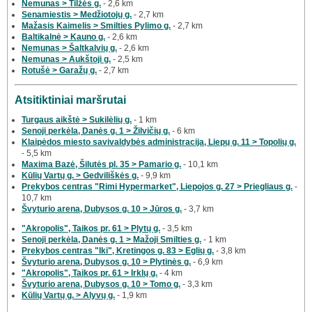
Nemunas > Tilžės g.
- 2,6 km
Senamiestis > Medžiotojų g.
- 2,7 km
Mažasis Kaimelis > Smilties Pylimo g.
- 2,7 km
Baltikalnė > Kauno g.
- 2,6 km
Nemunas > Šaltkalvių g.
- 2,6 km
Nemunas > Aukštoji g.
- 2,5 km
Rotušė > Garažų g.
- 2,7 km
Atsitiktiniai maršrutai
Turgaus aikštė > Sukilėlių g.
- 1 km
Senoji perkėla, Danės g. 1 > Žilvičių g.
- 6 km
Klaipėdos miesto savivaldybės administracija, Liepų g. 11 > Topolių g.
- 5,5 km
Maxima Bazė, Šilutės pl. 35 > Pamario g.
- 10,1 km
Kūlių Vartų g. > Gedviliškės g.
- 9,9 km
Prekybos centras "Rimi Hypermarket", Liepojos g. 27 > Priegliaus g.
-
10,7 km
Švyturio arena, Dubysos g. 10 > Jūros g.
- 3,7 km
"Akropolis", Taikos pr. 61 > Plytų g.
- 3,5 km
Senoji perkėla, Danės g. 1 > Mažoji Smilties g.
- 1 km
Prekybos centras "Iki", Kretingos g. 83 > Eglių g.
- 3,8 km
Švyturio arena, Dubysos g. 10 > Plytinės g.
- 6,9 km
"Akropolis", Taikos pr. 61 > Irklų g.
- 4 km
Švyturio arena, Dubysos g. 10 > Tomo g.
- 3,3 km
Kūlių Vartų g. > Alyvų g.
- 1,9 km