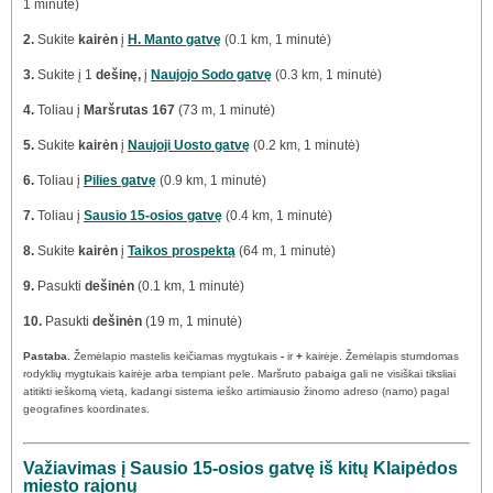
1 minutė)
2.
Sukite
kairėn
į
H. Manto gatvę
(0.1 km, 1 minutė)
3.
Sukite į 1
dešinę,
į
Naujojo Sodo gatvę
(0.3 km, 1 minutė)
4.
Toliau į
Maršrutas 167
(73 m, 1 minutė)
5.
Sukite
kairėn
į
Naujoji Uosto gatvę
(0.2 km, 1 minutė)
6.
Toliau į
Pilies gatvę
(0.9 km, 1 minutė)
7.
Toliau į
Sausio 15-osios gatvę
(0.4 km, 1 minutė)
8.
Sukite
kairėn
į
Taikos prospektą
(64 m, 1 minutė)
9.
Pasukti
dešinėn
(0.1 km, 1 minutė)
10.
Pasukti
dešinėn
(19 m, 1 minutė)
Pastaba.
Žemėlapio mastelis keičiamas mygtukais
-
ir
+
kairėje. Žemėlapis stumdomas
rodyklių mygtukais kairėje arba tempiant pele. Maršruto pabaiga gali ne visiškai tiksliai
atitikti ieškomą vietą, kadangi sistema ieško artimiausio žinomo adreso (namo) pagal
geografines koordinates.
Važiavimas į Sausio 15-osios gatvę iš kitų Klaipėdos
miesto rajonų