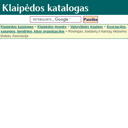
Klaipėdos katalogas
>
Klaipėdos įmonės
>
Valstybinės įstaigos
>
Asociacijos,
sąjungos, bendrijos, kitos organizacijos
> Rovingas, baidarių ir kanojų irklavimo
klubas, Asociacija