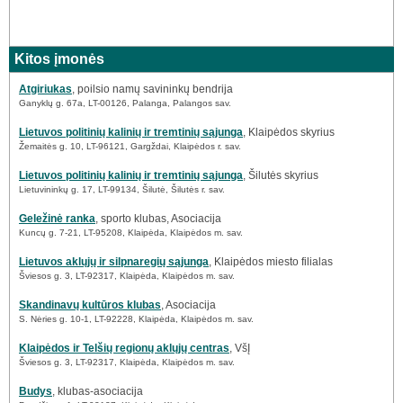
Kitos įmonės
Atgiriukas
, poilsio namų savininkų bendrija
Ganyklų g. 67a, LT-00126, Palanga, Palangos sav.
Lietuvos politinių kalinių ir tremtinių sąjunga
, Klaipėdos skyrius
Žemaitės g. 10, LT-96121, Gargždai, Klaipėdos r. sav.
Lietuvos politinių kalinių ir tremtinių sąjunga
, Šilutės skyrius
Lietuvininkų g. 17, LT-99134, Šilutė, Šilutės r. sav.
Geležinė ranka
, sporto klubas, Asociacija
Kuncų g. 7-21, LT-95208, Klaipėda, Klaipėdos m. sav.
Lietuvos aklųjų ir silpnaregių sąjunga
, Klaipėdos miesto filialas
Šviesos g. 3, LT-92317, Klaipėda, Klaipėdos m. sav.
Skandinavų kultūros klubas
, Asociacija
S. Nėries g. 10-1, LT-92228, Klaipėda, Klaipėdos m. sav.
Klaipėdos ir Telšių regionų aklųjų centras
, VšĮ
Šviesos g. 3, LT-92317, Klaipėda, Klaipėdos m. sav.
Budys
, klubas-asociacija