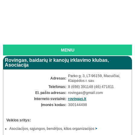
MENIU
Rovingas, baidarių ir kanojų irklavimo klubas,
Asociacija
Parko g. 3, LT-96159, Macuičiai,
Adresas:
Klaipėdos r. sav.
Telefonas:
8 (698) 391148 (46) 471811
El. pašto adresas:
rovingas
@gmail.com
Interneto svetainė:
rovingas.lt
Įmonės kodas:
300144498
Veiklos sritys:
Asociacijos, sąjungos, bendrijos, kitos organizacijos