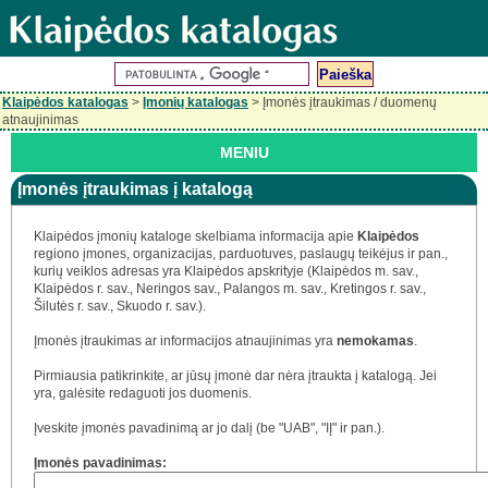
Klaipėdos katalogas
>
Įmonių katalogas
> Įmonės įtraukimas / duomenų
atnaujinimas
MENIU
Įmonės įtraukimas į katalogą
Klaipėdos įmonių kataloge skelbiama informacija apie
Klaipėdos
regiono įmones, organizacijas, parduotuves, paslaugų teikėjus ir pan.,
kurių veiklos adresas yra Klaipėdos apskrityje (Klaipėdos m. sav.,
Klaipėdos r. sav., Neringos sav., Palangos m. sav., Kretingos r. sav.,
Šilutės r. sav., Skuodo r. sav.).
Įmonės įtraukimas ar informacijos atnaujinimas yra
nemokamas
.
Pirmiausia patikrinkite, ar jūsų įmonė dar nėra įtraukta į katalogą. Jei
yra, galėsite redaguoti jos duomenis.
Įveskite įmonės pavadinimą ar jo dalį (be "UAB", "IĮ" ir pan.).
Įmonės pavadinimas: