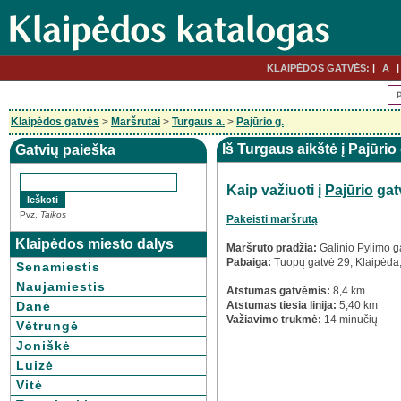
KLAIPĖDOS GATVĖS:
A
Klaipėdos gatvės
>
Maršrutai
>
Turgaus a.
>
Pajūrio g.
Iš Turgaus aikštė į Pajūrio
Gatvių paieška
Kaip važiuoti į
Pajūrio
gat
Pvz.
Taikos
Pakeisti maršrutą
Klaipėdos miesto dalys
Maršruto pradžia:
Galinio Pylimo g
Pabaiga:
Tuopų gatvė 29, Klaipėda
Senamiestis
Naujamiestis
Atstumas gatvėmis:
8,4 km
Danė
Atstumas tiesia linija:
5,40 km
Važiavimo trukmė:
14 minučių
Vėtrungė
Joniškė
Luizė
Vitė