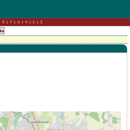
Š
T
U
V
Z
Ž