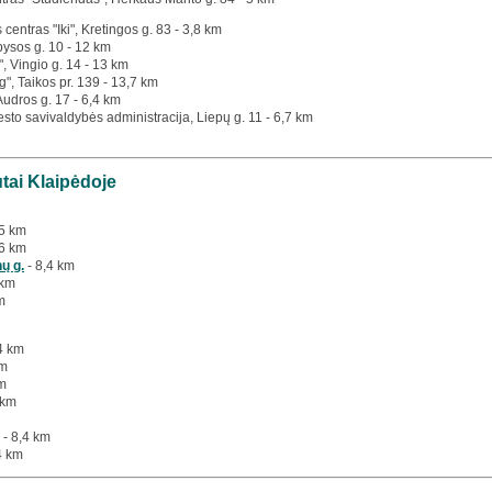
 centras "Iki", Kretingos g. 83 - 3,8 km
bysos g. 10 - 12 km
", Vingio g. 14 - 13 km
g", Taikos pr. 139 - 13,7 km
 Audros g. 17 - 6,4 km
esto savivaldybės administracija, Liepų g. 11 - 6,7 km
utai Klaipėdoje
,5 km
,6 km
ų g.
- 8,4 km
 km
m
4 km
km
km
 km
- 8,4 km
4 km