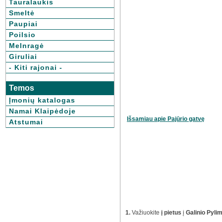
Tauralaukis
Smeltė
Paupiai
Poilsio
Melnragė
Giruliai
- Kiti rajonai -
Temos
Įmonių katalogas
Namai Klaipėdoje
Išsamiau apie Pajūrio gatvę
Atstumai
1.
Važiuokite
į pietus
į
Galinio Pyli