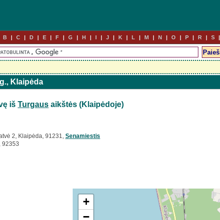
B
C
D
E
F
G
H
I
J
K
L
M
N
O
P
R
S
 g., Klaipėda
vę iš
Turgaus
aikštės (Klaipėdoje)
atvė 2, Klaipėda, 91231,
Senamiestis
, 92353
+
−