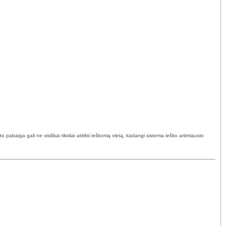
abaiga gali ne visiškai tiksliai atitikti ieškomą vietą, kadangi sistema ieško artimiausio