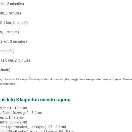
 km, 2 minutės)
km, 1 minutė)
0.1 km, 1 minutė)
m, 1 minutė)
.8 km, 3 minutės)
 minutės)
ę
(1.0 km, 2 minutės)
minutė)
ygtukais
-
ir
+
kairėje. Žemėlapis stumdomas rodyklių mygtukais kairėje arba tempiant pele. Maršruto p
koordinates.
 iš kitų Klaipėdos miesto rajonų
os pr. 61 - 12,5 km
s, Butkų Juzės g. 9 - 6,4 km
ės g. 1 - 7,2 km
ės pl. 35 - 9,9 km
Rimi Hypermarket", Liepojos g. 27 - 2,3 km
tras "Studlendas", Herkaus Manto g. 84 - 5 km