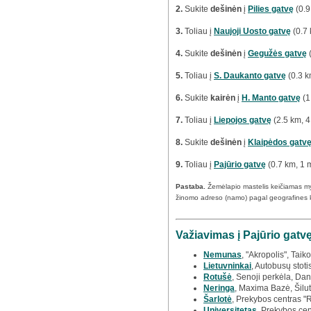
2.
Sukite
dešinėn
į
Pilies gatvę
(0.9
3.
Toliau į
Naujoji Uosto gatvę
(0.7 
4.
Sukite
dešinėn
į
Gegužės gatvę
(
5.
Toliau į
S. Daukanto gatvę
(0.3 k
6.
Sukite
kairėn
į
H. Manto gatvę
(1
7.
Toliau į
Liepojos gatvę
(2.5 km, 4
8.
Sukite
dešinėn
į
Klaipėdos gatv
9.
Toliau į
Pajūrio gatvę
(0.7 km, 1 
Pastaba.
Žemėlapio mastelis keičiamas m
žinomo adreso (namo) pagal geografines 
Važiavimas į Pajūrio gatvę
Nemunas
, "Akropolis", Taik
Lietuvninkai
, Autobusų stoti
Rotušė
, Senoji perkėla, Dan
Neringa
, Maxima Bazė, Šilut
Šarlotė
, Prekybos centras "
Universitetas
, Prekybos cen