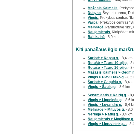
Mažasis Kaimelis
, Prekybos
Dubysa
, Švyturio arena, Du
Vingis
, Prekybos centras "Iki
Varpai
, Prekybos centras "Bi
Melnragė
, Parduotuvė "Iki",
Naujamiestis
, Klaipėdos mi
Baltikalnė
- 8,9 km
Kiti panašaus ilgio maršr
Šarlotė > Kapsų g.
- 8,4 km
Rotušė > Tauro 10-oji g.
- 8
Rotušė > Tauro 16-oji g.
- 8
Mažasis Kaimelis > Gedmin
Vingis > Pievų Tako g.
- 8,5
Šarlotė > Gegučių g.
- 8,4 k
Vingis > Šaulių g.
- 8,6 km
Senamiestis > Kairių g.
- 8,
Vingis > Ligoninės g.
- 8,6 
Vingis > Levandrų g.
- 8,4 
Melnragė > Mituvos g.
- 8,6
Neringa > Ratilų g.
- 8,4 km
Naujamiestis > Mogiliovo g.
Vingis > Lietuvininkų a.
- 8,