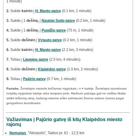
1 minutė)
2.
Sukite
kairėn
į
H. Manto gatvę
(0.1 km, 1 minutė)
3.
Sukite į 1
dešinę,
į
Naujojo Sodo gatvę
(0.2 km, 1 minutė)
4.
Sukite į 1
dešinę,
į
Puodžių gatvę
(75 m, 1 minutė)
5.
Sukite
dešinėn
į
Vytauto gatvę
(0.2 km, 1 minutė)
6.
Sukite
kairėn
į
H. Manto gatvę
(2.2 km, 3 minutės)
7.
Toliau į
Liepojos gatvę
(2.5 km, 4 minutės)
8.
Sukite
dešinėn
į
Klaipėdos gatvę
(1.0 km, 2 minutės)
9.
Toliau į
Pajūrio gatvę
(0.7 km, 1 minutė)
Pastaba.
Žemėlapio mastelis keičiamas mygtukais
-
ir
+
kairėje. Žemėlapis stumdomas
rodyklių mygtukais kairėje arba tempiant pele. Maršruto pabaiga gali ne visiškai tiksliai
atitikti ieškomą vietą, kadangi sistema ieško artimiausio žinomo adreso (namo) pagal
geografines koordinates.
Važiavimas į Pajūrio gatvę iš kitų Klaipėdos miesto
rajonų
Nemunas
, "Akropolis", Taikos pr. 61 - 12,5 km