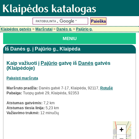
Klaipėdos gatvės
>
Maršrutai
>
Danės g.
>
Pajūrio g.
MENIU
Iš Danės g. į Pajūrio g., Klaipėda
Kaip važiuoti į
Pajūrio
gatvę iš
Danės
gatvės
(Klaipėdoje)
Pakeisti maršrutą
Maršruto pradžia:
Danės gatvė 7-17, Klaipėda, 92117,
Rotušė
Pabaiga:
Tuopų gatvė 29, Klaipėda, 92353
Atstumas gatvėmis:
7,2 km
Atstumas tiesia linija:
5,23 km
Važiavimo trukmė:
12 minučių
+