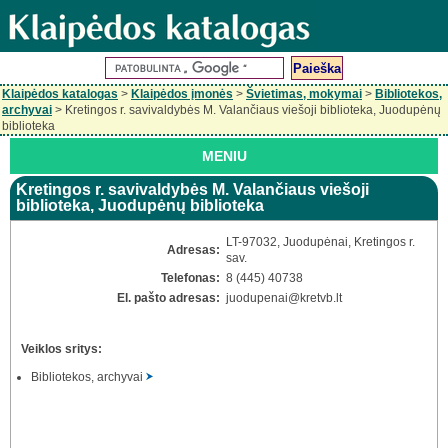
Klaipėdos katalogas
>
Klaipėdos įmonės
>
Švietimas, mokymai
>
Bibliotekos,
archyvai
> Kretingos r. savivaldybės M. Valančiaus viešoji biblioteka, Juodupėnų
biblioteka
MENIU
Kretingos r. savivaldybės M. Valančiaus viešoji
biblioteka, Juodupėnų biblioteka
LT-97032, Juodupėnai, Kretingos r.
Adresas:
sav.
Telefonas:
8 (445) 40738
El. pašto adresas:
juodupenai
@kretvb.lt
Veiklos sritys:
Bibliotekos, archyvai