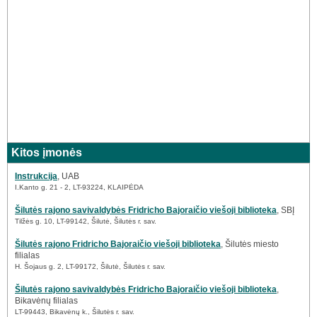
Kitos įmonės
Instrukcija
, UAB
I.Kanto g. 21 - 2, LT-93224, KLAIPĖDA
Šilutės rajono savivaldybės Fridricho Bajoraičio viešoji biblioteka
, SBĮ
Tilžės g. 10, LT-99142, Šilutė, Šilutės r. sav.
Šilutės rajono Fridricho Bajoraičio viešoji biblioteka
, Šilutės miesto
filialas
H. Šojaus g. 2, LT-99172, Šilutė, Šilutės r. sav.
Šilutės rajono savivaldybės Fridricho Bajoraičio viešoji biblioteka
,
Bikavėnų filialas
LT-99443, Bikavėnų k., Šilutės r. sav.