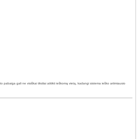
abaiga gali ne visiškai tiksliai atitikti ieškomą vietą, kadangi sistema ieško artimiausio