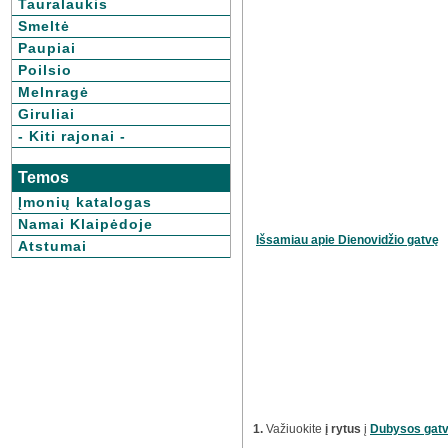
Tauralaukis
Smeltė
Paupiai
Poilsio
Melnragė
Giruliai
- Kiti rajonai -
Temos
Įmonių katalogas
Namai Klaipėdoje
Išsamiau apie Dienovidžio gatvę
Atstumai
1.
Važiuokite
į rytus
į
Dubysos gat