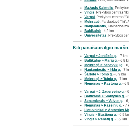
Mažasis Kaimelis
, Prekybos
Vingis
, Prekybos centras "Iki
Varpai
, Prekybos centras "Bi
Melnragė
, Parduotuvė "Iki",
Naujamiestis
, Klaipėdos mi
Baltikalnė
- 4,2 km
Universitetas
, Prekybos cen
Kiti panašaus ilgio maršr
Varpai > Joniškės g.
- 7 km
Baltikalnė > Marių g.
- 6,8 
Melnragė > Zanavykų g.
- 6
Naujamiestis > Irklų g.
- 7 
Šarlotė > Tomo g.
- 6,9 km
Melnragė > Tulpių g.
- 7 km
Nemunas > Kaštonų g.
- 6,
Varpai > J. Zauerveino g.
- 
Baltikalnė > Smiltynės g.
- 
Senamiestis > Vaivos g.
- 6
Nemunas > Raseinių g.
- 7 
Lietuvninkai > Antrosios M
Vingis > Bastionų g.
- 6,9 k
Vingis > Renetų g.
- 6,9 km