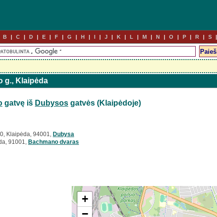
B
C
D
E
F
G
H
I
J
K
L
M
N
O
P
R
S
o g., Klaipėda
o
gatvę iš
Dubysos
gatvės (Klaipėdoje)
0, Klaipėda, 94001,
Dubysa
da, 91001,
Bachmano dvaras
+
−