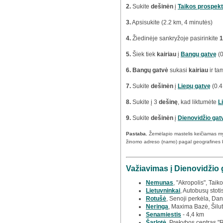
2.
Sukite
dešinėn
į
Taikos prospek
3.
Apsisukite (2.2 km, 4 minutės)
4.
Žiedinėje sankryžoje pasirinkite
1
5.
Šiek tiek
kairiau
į
Bangų gatvę
(0
6.
Bangų gatvė
sukasi
kairiau
ir t
7.
Sukite
dešinėn
į
Liepų gatvę
(0.4
8.
Sukite į 3
dešinę
, kad liktumėte
L
9.
Sukite
dešinėn
į
Dienovidžio gat
Pastaba.
Žemėlapio mastelis keičiamas m
žinomo adreso (namo) pagal geografines 
Važiavimas į Dienovidžio 
Nemunas
, "Akropolis", Taiko
Lietuvninkai
, Autobusų stoti
Rotušė
, Senoji perkėla, Dan
Neringa
, Maxima Bazė, Šilut
Senamiestis
- 4,4 km
Šarlotė
, Prekybos centras "