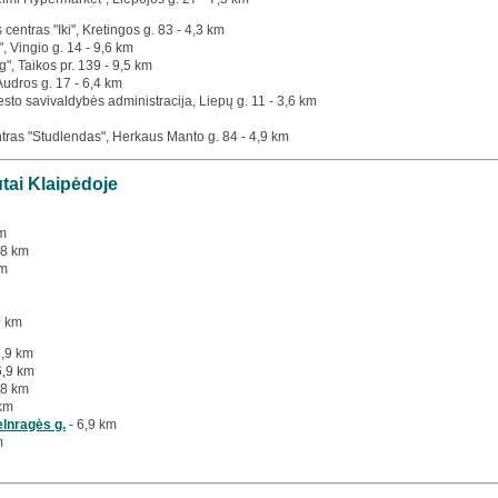
 centras "Iki", Kretingos g. 83 - 4,3 km
", Vingio g. 14 - 9,6 km
g", Taikos pr. 139 - 9,5 km
 Audros g. 17 - 6,4 km
esto savivaldybės administracija, Liepų g. 11 - 3,6 km
tras "Studlendas", Herkaus Manto g. 84 - 4,9 km
utai Klaipėdoje
km
,8 km
km
9 km
6,9 km
6,9 km
,8 km
km
elnragės g.
- 6,9 km
m