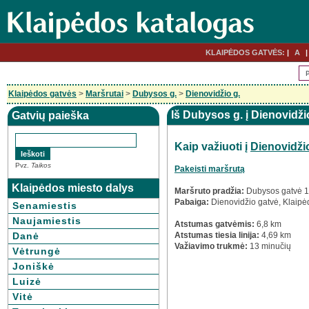
KLAIPĖDOS GATVĖS:
A
Klaipėdos gatvės
>
Maršrutai
>
Dubysos g.
>
Dienovidžio g.
Iš Dubysos g. į Dienovidži
Gatvių paieška
Kaip važiuoti į
Dienovidži
Pvz.
Taikos
Pakeisti maršrutą
Klaipėdos miesto dalys
Maršruto pradžia:
Dubysos gatvė 1
Pabaiga:
Dienovidžio gatvė, Klaipė
Senamiestis
Naujamiestis
Atstumas gatvėmis:
6,8 km
Danė
Atstumas tiesia linija:
4,69 km
Važiavimo trukmė:
13 minučių
Vėtrungė
Joniškė
Luizė
Vitė