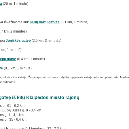
tą
(20 m, 1 minutė)
-a
išvažiavimą link
Kūlių Vartų gatvės
(0.1 km, 1 minutė)
.7 km, 2 minutės)
ampa
Joniškės gatvė
(2.5 km, 3 minutės)
 km, 1 minutė)
iepų gatvė
(0.4 km, 1 minutė)
vę
(0.1 km, 1 minutė)
ygtukais
-
ir
+
kairėje. Žemėlapis stumdomas rodyklių mygtukais kairėje arba tempiant pele. Maršruto p
koordinates.
gatvę iš kitų Klaipėdos miesto rajonų
s pr. 61 - 6,2 km
s, Butkų Juzės g. 9 - 3,4 km
ės g. 1 - 4,1 km
ės pl. 35 - 6,4 km
Rimi Hypermarket", Liepojos g. 27 - 7,3 km