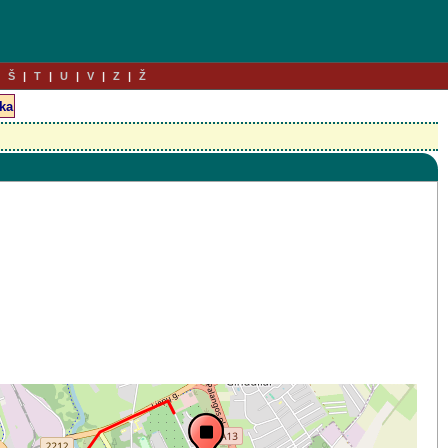
Š
T
U
V
Z
Ž