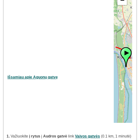
−
Išsamiau apie Aguonų gatvę
1.
Važiuokite
į rytus
į
Audros gatvė
link
Vaivos gatvės
(0.1 km, 1 minutė)