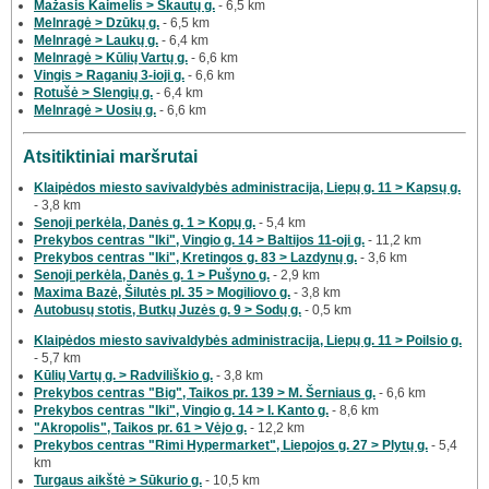
Mažasis Kaimelis > Skautų g.
- 6,5 km
Melnragė > Dzūkų g.
- 6,5 km
Melnragė > Laukų g.
- 6,4 km
Melnragė > Kūlių Vartų g.
- 6,6 km
Vingis > Raganių 3-ioji g.
- 6,6 km
Rotušė > Slengių g.
- 6,4 km
Melnragė > Uosių g.
- 6,6 km
Atsitiktiniai maršrutai
Klaipėdos miesto savivaldybės administracija, Liepų g. 11 > Kapsų g.
- 3,8 km
Senoji perkėla, Danės g. 1 > Kopų g.
- 5,4 km
Prekybos centras "Iki", Vingio g. 14 > Baltijos 11-oji g.
- 11,2 km
Prekybos centras "Iki", Kretingos g. 83 > Lazdynų g.
- 3,6 km
Senoji perkėla, Danės g. 1 > Pušyno g.
- 2,9 km
Maxima Bazė, Šilutės pl. 35 > Mogiliovo g.
- 3,8 km
Autobusų stotis, Butkų Juzės g. 9 > Sodų g.
- 0,5 km
Klaipėdos miesto savivaldybės administracija, Liepų g. 11 > Poilsio g.
- 5,7 km
Kūlių Vartų g. > Radviliškio g.
- 3,8 km
Prekybos centras "Big", Taikos pr. 139 > M. Šerniaus g.
- 6,6 km
Prekybos centras "Iki", Vingio g. 14 > I. Kanto g.
- 8,6 km
"Akropolis", Taikos pr. 61 > Vėjo g.
- 12,2 km
Prekybos centras "Rimi Hypermarket", Liepojos g. 27 > Plytų g.
- 5,4
km
Turgaus aikštė > Sūkurio g.
- 10,5 km