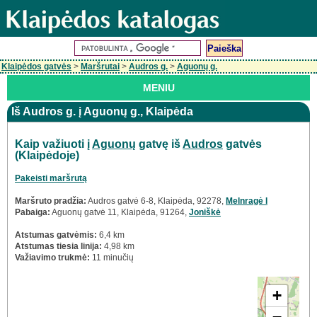
Klaipėdos gatvės
>
Maršrutai
>
Audros g.
>
Aguonų g.
MENIU
Iš Audros g. į Aguonų g., Klaipėda
Kaip važiuoti į
Aguonų
gatvę iš
Audros
gatvės
(Klaipėdoje)
Pakeisti maršrutą
Maršruto pradžia:
Audros gatvė 6-8, Klaipėda, 92278,
Melnragė I
Pabaiga:
Aguonų gatvė 11, Klaipėda, 91264,
Joniškė
Atstumas gatvėmis:
6,4 km
Atstumas tiesia linija:
4,98 km
Važiavimo trukmė:
11 minučių
+