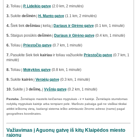
2.
Toliau į
P. Lideikio gatvę
(2.0 km, 2 minutės)
3.
Sukite
dešinėn
į
H. Manto gatvę
(1.1 km, 2 minutės)
4.
Šiek tiek
dešiniau
į kelią į
Dariaus ir Girėno gatvę
(0.1 km, 1 minutė)
5.
Staigus posūkis
dešinėn
į
Dariaus ir Girėno gatvę
(0.4 km, 1 minutė)
6.
Toliau į
Priestočio gatvę
(0.7 km, 1 minutė)
7.
Pasukite šiek tiek
kairiau
ir toliau važiuokite
Priestočio gatve
(0.7 km, 1
minutė)
8.
Toliau į
Mokyklos gatvę
(0.8 km, 1 minutė)
9.
Sukite
kairėn
į
Verpėjų gatvę
(0.3 km, 1 minutė)
10.
Sukite į 3
dešinę,
į
Vyšnių gatvę
(0.2 km, 1 minutė)
Pastaba.
Žemėlapio mastelis keičiamas mygtukais
-
ir
+
kairėje. Žemėlapis stumdomas
rodyklių mygtukais kairėje arba tempiant pele. Maršruto pabaiga gali ne visiškai tiksliai
atitikti ieškomą vietą, kadangi sistema ieško artimiausio žinomo adreso (namo) pagal
geografines koordinates.
Važiavimas į Aguonų gatvę iš kitų Klaipėdos miesto
rajonų