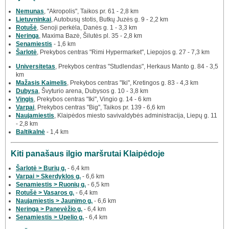
Nemunas
, "Akropolis", Taikos pr. 61 - 2,8 km
Lietuvninkai
, Autobusų stotis, Butkų Juzės g. 9 - 2,2 km
Rotušė
, Senoji perkėla, Danės g. 1 - 3,3 km
Neringa
, Maxima Bazė, Šilutės pl. 35 - 2,8 km
Senamiestis
- 1,6 km
Šarlotė
, Prekybos centras "Rimi Hypermarket", Liepojos g. 27 - 7,3 km
Universitetas
, Prekybos centras "Studlendas", Herkaus Manto g. 84 - 3,5
km
Mažasis Kaimelis
, Prekybos centras "Iki", Kretingos g. 83 - 4,3 km
Dubysa
, Švyturio arena, Dubysos g. 10 - 3,8 km
Vingis
, Prekybos centras "Iki", Vingio g. 14 - 6 km
Varpai
, Prekybos centras "Big", Taikos pr. 139 - 6,6 km
Naujamiestis
, Klaipėdos miesto savivaldybės administracija, Liepų g. 11
- 2,8 km
Baltikalnė
- 1,4 km
Kiti panašaus ilgio maršrutai Klaipėdoje
Šarlotė > Burių g.
- 6,4 km
Varpai > Skerdyklos g.
- 6,6 km
Senamiestis > Ruonių g.
- 6,5 km
Rotušė > Vasaros g.
- 6,4 km
Naujamiestis > Jaunimo g.
- 6,6 km
Neringa > Panevėžio g.
- 6,4 km
Senamiestis > Upelio g.
- 6,4 km