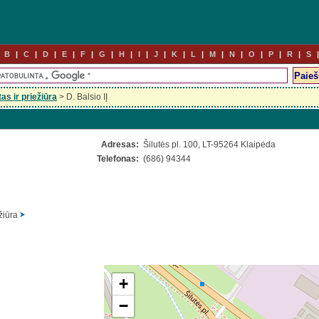
B
C
D
E
F
G
H
I
J
K
L
M
N
O
P
R
S
s ir priežiūra
> D. Balsio IĮ
Adresas:
Šilutės pl. 100, LT-95264 Klaipėda
Telefonas:
(686) 94344
ežiūra
+
−