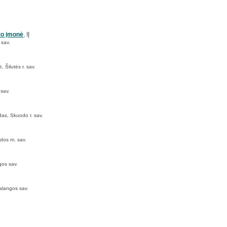
to įmonė
, IĮ
 sav.
 Šilutės r. sav.
 sav.
as, Skuodo r. sav.
ėdos m. sav.
gos sav.
alangos sav.