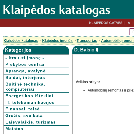
KLAIPĖDOS GATVĖS:
A
Klaipėdos katalogas
>
Klaipėdos įmonės
>
Transportas
>
Automobilių remonta
D. Balsio IĮ
Kategorijos
- Įtraukti įmonę -
Prekybos centrai
Apranga, avalynė
Baldai, interjeras
Veiklos sritys:
Buitinė technika,
kompiuteriai
Automobilių remontas ir pri
Energetikos ištekliai
IT, telekomunikacijos
Finansai, teisė
Grožis, sveikata
Laisvalaikis, turizmas
Maistas