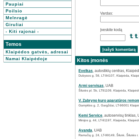
Paupiai
Poilsio
Vardas:
Melnragė
Giruliai
Įveskite kodą
- Kiti rajonai -
Temos
Klaipėdos gatvės, adresai
Namai Klaipėdoje
Kitos įmonės
Evelkas
, autostiklų centras, Klaipėd
Dubysos g. 58, LT-94107, Klaipėda, Klaip
Armi servisas
, UAB
Šilutės pl. 5b, LT91109, Klaipėda, Klaipėd
V. Zabryno kuro aparatūros remo
Gamyklos g. 2, Gargždai, LT-96001 Klaipė
Kemi Service
, autoservisų tinklas,
Minijos g. 44, LT-91197, Klaipėda, Klaipėd
Avanda
, UAB
Ramučių g. 24, LT-99149, Šilutė, Šilutės r.