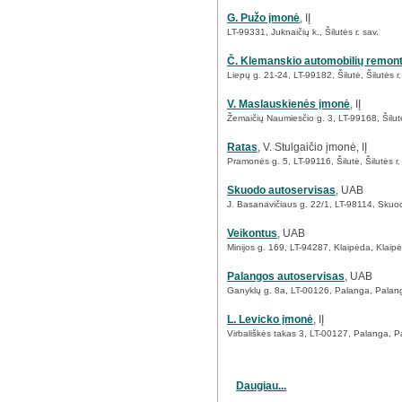
G. Pužo įmonė
, IĮ
LT-99331, Juknaičių k., Šilutės r. sav.
Č. Klemanskio automobilių remon
Liepų g. 21-24, LT-99182, Šilutė, Šilutės r.
V. Maslauskienės įmonė
, IĮ
Žemaičių Naumiesčio g. 3, LT-99168, Šilutė,
Ratas
, V. Stulgaičio įmonė, IĮ
Pramonės g. 5, LT-99116, Šilutė, Šilutės r.
Skuodo autoservisas
, UAB
J. Basanavičiaus g. 22/1, LT-98114, Skuod
Veikontus
, UAB
Minijos g. 169, LT-94287, Klaipėda, Klaip
Palangos autoservisas
, UAB
Ganyklų g. 8a, LT-00126, Palanga, Palan
L. Levicko įmonė
, IĮ
Virbališkės takas 3, LT-00127, Palanga, P
Daugiau...