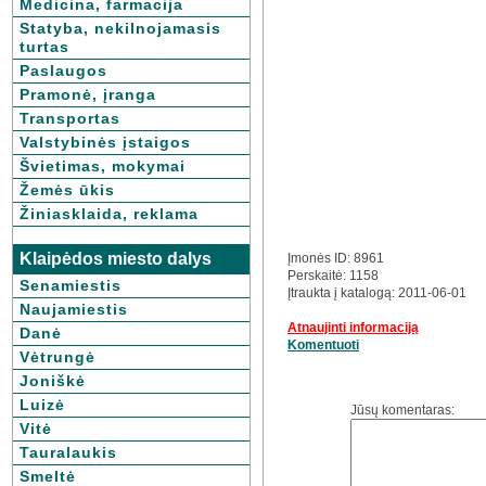
Medicina, farmacija
Statyba, nekilnojamasis
turtas
Paslaugos
Pramonė, įranga
Transportas
Valstybinės įstaigos
Švietimas, mokymai
Žemės ūkis
Žiniasklaida, reklama
Klaipėdos miesto dalys
Įmonės ID: 8961
Perskaitė: 1158
Senamiestis
Įtraukta į katalogą: 2011-06-01
Naujamiestis
Atnaujinti informaciją
Danė
Komentuoti
Vėtrungė
Joniškė
Luizė
Jūsų komentaras:
Vitė
Tauralaukis
Smeltė