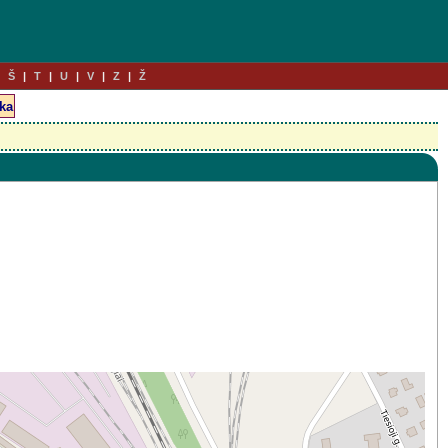
Š
T
U
V
Z
Ž