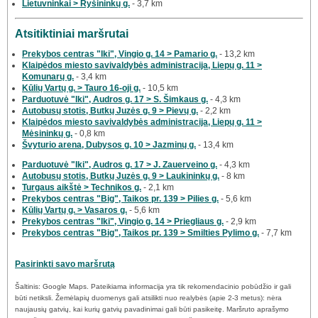
Lietuvninkai > Ryšininkų g.
- 3,7 km
Atsitiktiniai maršrutai
Prekybos centras "Iki", Vingio g. 14 > Pamario g.
- 13,2 km
Klaipėdos miesto savivaldybės administracija, Liepų g. 11 >
Komunarų g.
- 3,4 km
Kūlių Vartų g. > Tauro 16-oji g.
- 10,5 km
Parduotuvė "Iki", Audros g. 17 > S. Šimkaus g.
- 4,3 km
Autobusų stotis, Butkų Juzės g. 9 > Pievų g.
- 2,2 km
Klaipėdos miesto savivaldybės administracija, Liepų g. 11 >
Mėsininkų g.
- 0,8 km
Švyturio arena, Dubysos g. 10 > Jazminų g.
- 13,4 km
Parduotuvė "Iki", Audros g. 17 > J. Zauerveino g.
- 4,3 km
Autobusų stotis, Butkų Juzės g. 9 > Laukininkų g.
- 8 km
Turgaus aikštė > Technikos g.
- 2,1 km
Prekybos centras "Big", Taikos pr. 139 > Pilies g.
- 5,6 km
Kūlių Vartų g. > Vasaros g.
- 5,6 km
Prekybos centras "Iki", Vingio g. 14 > Priegliaus g.
- 2,9 km
Prekybos centras "Big", Taikos pr. 139 > Smilties Pylimo g.
- 7,7 km
Pasirinkti savo maršrutą
Šaltinis: Google Maps. Pateikiama informacija yra tik rekomendacinio pobūdžio ir gali
būti netiksli. Žemėlapių duomenys gali atsilikti nuo realybės (apie 2-3 metus): nėra
naujausių gatvių, kai kurių gatvių pavadinimai gali būti pasikeitę. Maršruto aprašymo