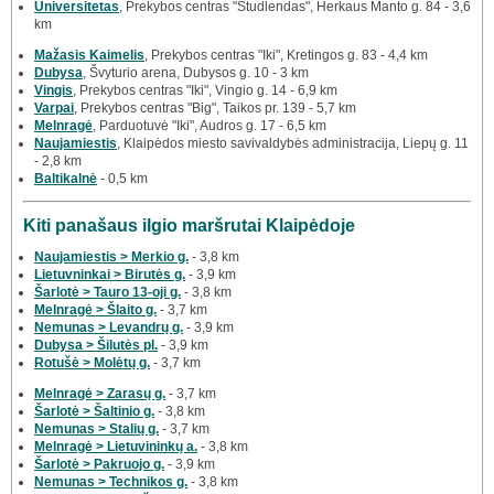
Universitetas
, Prekybos centras "Studlendas", Herkaus Manto g. 84 - 3,6
km
Mažasis Kaimelis
, Prekybos centras "Iki", Kretingos g. 83 - 4,4 km
Dubysa
, Švyturio arena, Dubysos g. 10 - 3 km
Vingis
, Prekybos centras "Iki", Vingio g. 14 - 6,9 km
Varpai
, Prekybos centras "Big", Taikos pr. 139 - 5,7 km
Melnragė
, Parduotuvė "Iki", Audros g. 17 - 6,5 km
Naujamiestis
, Klaipėdos miesto savivaldybės administracija, Liepų g. 11
- 2,8 km
Baltikalnė
- 0,5 km
Kiti panašaus ilgio maršrutai Klaipėdoje
Naujamiestis > Merkio g.
- 3,8 km
Lietuvninkai > Birutės g.
- 3,9 km
Šarlotė > Tauro 13-oji g.
- 3,8 km
Melnragė > Šlaito g.
- 3,7 km
Nemunas > Levandrų g.
- 3,9 km
Dubysa > Šilutės pl.
- 3,9 km
Rotušė > Molėtų g.
- 3,7 km
Melnragė > Zarasų g.
- 3,7 km
Šarlotė > Šaltinio g.
- 3,8 km
Nemunas > Stalių g.
- 3,7 km
Melnragė > Lietuvininkų a.
- 3,8 km
Šarlotė > Pakruojo g.
- 3,9 km
Nemunas > Technikos g.
- 3,8 km