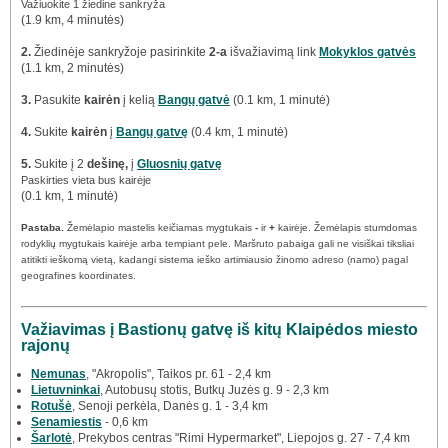
Važiuokite 1 žiedine sankryža
(1.9 km, 4 minutės)
2.
Žiedinėje sankryžoje pasirinkite
2-a
išvažiavimą link
Mokyklos gatvės
(1.1 km, 2 minutės)
3.
Pasukite
kairėn
į kelią
Bangų gatvė
(0.1 km, 1 minutė)
4.
Sukite
kairėn
į
Bangų gatvę
(0.4 km, 1 minutė)
5.
Sukite į 2
dešinę,
į
Gluosnių gatvę
Paskirties vieta bus kairėje
(0.1 km, 1 minutė)
Pastaba.
Žemėlapio mastelis keičiamas mygtukais
-
ir
+
kairėje. Žemėlapis stumdomas
rodyklių mygtukais kairėje arba tempiant pele. Maršruto pabaiga gali ne visiškai tiksliai
atitikti ieškomą vietą, kadangi sistema ieško artimiausio žinomo adreso (namo) pagal
geografines koordinates.
Važiavimas į Bastionų gatvę iš kitų Klaipėdos miesto
rajonų
Nemunas
, "Akropolis", Taikos pr. 61 - 2,4 km
Lietuvninkai
, Autobusų stotis, Butkų Juzės g. 9 - 2,3 km
Rotušė
, Senoji perkėla, Danės g. 1 - 3,4 km
Senamiestis
- 0,6 km
Šarlotė
, Prekybos centras "Rimi Hypermarket", Liepojos g. 27 - 7,4 km