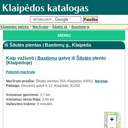
Klaipėdos gatvės
>
Maršrutai
>
Šilutės pl.
>
Bastionų g.
MENIU
Iš Šilutės plentas į Bastionų g., Klaipėda
Kaip važiuoti į
Bastionų
gatvę iš
Šilutės
plento
(Klaipėdoje)
Pakeisti maršrutą
Maršruto pradžia:
Šilutės plentas 35A, Klaipėda, 94001,
Neringa
Pabaiga:
Gluosnių gatvė 6-12, Klaipėda, 91250
Atstumas gatvėmis:
3,7 km
Atstumas tiesia linija:
3,08 km
Važiavimo trukmė:
8 minutės
+