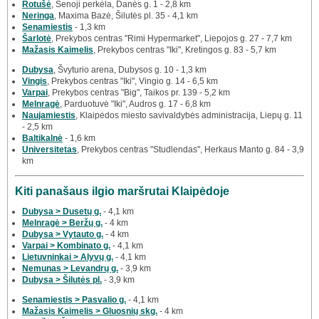
Rotušė
, Senoji perkėla, Danės g. 1 - 2,8 km
Neringa
, Maxima Bazė, Šilutės pl. 35 - 4,1 km
Senamiestis
- 1,3 km
Šarlotė
, Prekybos centras "Rimi Hypermarket", Liepojos g. 27 - 7,7 km
Mažasis Kaimelis
, Prekybos centras "Iki", Kretingos g. 83 - 5,7 km
Dubysa
, Švyturio arena, Dubysos g. 10 - 1,3 km
Vingis
, Prekybos centras "Iki", Vingio g. 14 - 6,5 km
Varpai
, Prekybos centras "Big", Taikos pr. 139 - 5,2 km
Melnragė
, Parduotuvė "Iki", Audros g. 17 - 6,8 km
Naujamiestis
, Klaipėdos miesto savivaldybės administracija, Liepų g. 11
- 2,5 km
Baltikalnė
- 1,6 km
Universitetas
, Prekybos centras "Studlendas", Herkaus Manto g. 84 - 3,9
km
Kiti panašaus ilgio maršrutai Klaipėdoje
Dubysa > Dusetų g.
- 4,1 km
Melnragė > Beržų g.
- 4 km
Dubysa > Vytauto g.
- 4 km
Varpai > Kombinato g.
- 4,1 km
Lietuvninkai > Alyvų g.
- 4,1 km
Nemunas > Levandrų g.
- 3,9 km
Dubysa > Šilutės pl.
- 3,9 km
Senamiestis > Pasvalio g.
- 4,1 km
Mažasis Kaimelis > Gluosnių skg.
- 4 km