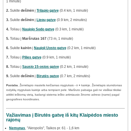
1 minutė)
2.
Sukite
dešinėn
į
Trilapio gatvę
(0.4 km, 1 minutė)
3.
Sukite
dešinėn
į
Liepų gatvę
(0.9 km, 2 minutės)
4.
Toliau į
Naujojo Sodo gatvę
(0.3 km, 1 minutė)
5.
Toliau į
Maršrutas 167
(73 m, 1 minutė)
6.
Sukite
kairėn
į
Naujoji Uosto gatvę
(0.2 km, 1 minutė)
7.
Toliau į
Pilies gatvę
(0.9 km, 1 minutė)
8.
Toliau į
Sausio 15-osios gatvę
(0.2 km, 1 minutė)
9.
Sukite
dešinėn
į
Birutės gatvę
(0.7 km, 2 minutės)
Pastaba.
Žemėlapio mastelis keičiamas mygtukais
-
ir
+
kairėje. Žemėlapis stumdomas
rodyklių mygtukais kairėje arba tempiant pele. Maršruto pabaiga gali ne visiškai tiksliai
atitikti ieškomą vietą, kadangi sistema ieško artimiausio žinomo adreso (namo) pagal
geografines koordinates.
Važiavimas į Birutės gatvę iš kitų Klaipėdos miesto
rajonų
Nemunas
, "Akropolis", Taikos pr. 61 - 1,6 km