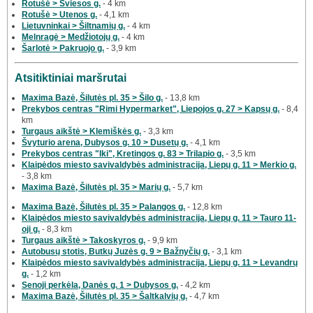
Rotušė > Šviesos g.
- 4 km
Rotušė > Utenos g.
- 4,1 km
Lietuvninkai > Šiltnamių g.
- 4 km
Melnragė > Medžiotojų g.
- 4 km
Šarlotė > Pakruojo g.
- 3,9 km
Atsitiktiniai maršrutai
Maxima Bazė, Šilutės pl. 35 > Šilo g.
- 13,8 km
Prekybos centras "Rimi Hypermarket", Liepojos g. 27 > Kapsų g.
- 8,4
km
Turgaus aikštė > Klemiškės g.
- 3,3 km
Švyturio arena, Dubysos g. 10 > Dusetų g.
- 4,1 km
Prekybos centras "Iki", Kretingos g. 83 > Trilapio g.
- 3,5 km
Klaipėdos miesto savivaldybės administracija, Liepų g. 11 > Merkio g.
- 3,8 km
Maxima Bazė, Šilutės pl. 35 > Marių g.
- 5,7 km
Maxima Bazė, Šilutės pl. 35 > Palangos g.
- 12,8 km
Klaipėdos miesto savivaldybės administracija, Liepų g. 11 > Tauro 11-
oji g.
- 8,3 km
Turgaus aikštė > Takoskyros g.
- 9,9 km
Autobusų stotis, Butkų Juzės g. 9 > Bažnyčių g.
- 3,1 km
Klaipėdos miesto savivaldybės administracija, Liepų g. 11 > Levandrų
g.
- 1,2 km
Senoji perkėla, Danės g. 1 > Dubysos g.
- 4,2 km
Maxima Bazė, Šilutės pl. 35 > Šaltkalvių g.
- 4,7 km