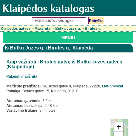
Klaipėdos gatvės
>
Maršrutai
>
Butkų Juzės g.
>
Birutės g.
MENIU
Iš Butkų Juzės g. į Birutės g., Klaipėda
Kaip važiuoti į
Birutės
gatvę iš
Butkų Juzės
gatvės
(Klaipėdoje)
Pakeisti maršrutą
Maršruto pradžia:
Butkų Juzės gatvė 9, Klaipėda, 92228,
Lietuvninkai
Pabaiga:
Birutės gatvė 15, Klaipėda, 91210
Atstumas gatvėmis:
3,9 km
Atstumas tiesia linija:
2,48 km
Važiavimo trukmė:
9 minutės
+