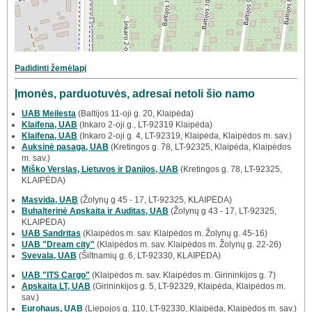
Padidinti žemėlapį
Įmonės, parduotuvės, adresai netoli šio namo
UAB Meilesta
(Baltijos 11-oji g. 20, Klaipėda)
Klaifena, UAB
(Inkaro 2-oji g., LT-92319 Klaipėda)
Klaifena, UAB
(Inkaro 2-oji g. 4, LT-92319, Klaipėda, Klaipėdos m. sav.)
Auksinė pasaga, UAB
(Kretingos g. 78, LT-92325, Klaipėda, Klaipėdos
m. sav.)
Miško Verslas, Lietuvos ir Danijos, UAB
(Kretingos g. 78, LT-92325,
KLAIPĖDA)
Masvida, UAB
(Žolynų g 45 - 17, LT-92325, KLAIPĖDA)
Buhalterinė Apskaita ir Auditas, UAB
(Žolynų g 43 - 17, LT-92325,
KLAIPĖDA)
UAB Sandritas
(Klaipėdos m. sav. Klaipėdos m. Žolynų g. 45-16)
UAB "Dream city"
(Klaipėdos m. sav. Klaipėdos m. Žolynų g. 22-26)
Svevala, UAB
(Šiltnamių g. 6, LT-92330, KLAIPĖDA)
UAB "ITS Cargo"
(Klaipėdos m. sav. Klaipėdos m. Girininkijos g. 7)
Apskaita LT, UAB
(Girininkijos g. 5, LT-92329, Klaipėda, Klaipėdos m.
sav.)
Eurohaus, UAB
(Liepojos g. 110, LT-92330, Klaipėda, Klaipėdos m. sav.)