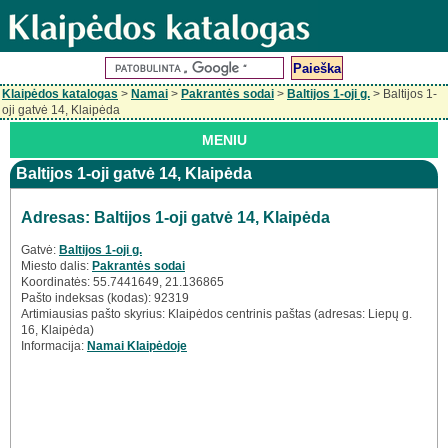
Klaipėdos katalogas
>
Namai
>
Pakrantės sodai
>
Baltijos 1-oji g.
> Baltijos 1-
oji gatvė 14, Klaipėda
MENIU
Baltijos 1-oji gatvė 14, Klaipėda
Adresas: Baltijos 1-oji gatvė 14, Klaipėda
Gatvė:
Baltijos 1-oji g.
Miesto dalis:
Pakrantės sodai
Koordinatės: 55.7441649, 21.136865
Pašto indeksas (kodas): 92319
Artimiausias pašto skyrius: Klaipėdos centrinis paštas (adresas: Liepų g.
16, Klaipėda)
Informacija:
Namai Klaipėdoje