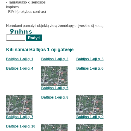
- Tauralaukio k. senosios
kapinės
- RIMI (prekybos centras)
Norėdami pamatyti objektų vietą žemėlapyje, įveskite šį kodą.
Kiti namai Baltijos 1-oji gatvėje
Baltijos 1-oji g. 1
Baltijos 1-oji g. 2
Baltijos 1-oji g. 3
Baltijos 1-oji g. 4
Baltijos 1-oji g. 6
Baltijos 1-oji g. 5
Baltijos 1-oji g. 8
Baltijos 1-oji g. 7
Baltijos 1-oji g. 9
Baltijos 1-oji g. 10