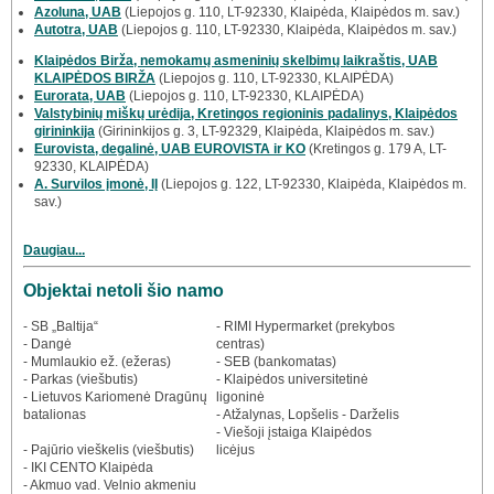
Azoluna, UAB
(Liepojos g. 110, LT-92330, Klaipėda, Klaipėdos m. sav.)
Autotra, UAB
(Liepojos g. 110, LT-92330, Klaipėda, Klaipėdos m. sav.)
Klaipėdos Birža, nemokamų asmeninių skelbimų laikraštis, UAB
KLAIPĖDOS BIRŽA
(Liepojos g. 110, LT-92330, KLAIPĖDA)
Eurorata, UAB
(Liepojos g. 110, LT-92330, KLAIPĖDA)
Valstybinių miškų urėdija, Kretingos regioninis padalinys, Klaipėdos
girininkija
(Girininkijos g. 3, LT-92329, Klaipėda, Klaipėdos m. sav.)
Eurovista, degalinė, UAB EUROVISTA ir KO
(Kretingos g. 179 A, LT-
92330, KLAIPĖDA)
A. Survilos įmonė, IĮ
(Liepojos g. 122, LT-92330, Klaipėda, Klaipėdos m.
sav.)
Daugiau...
Objektai netoli šio namo
- SB „Baltija“
- RIMI Hypermarket (prekybos
- Dangė
centras)
- Mumlaukio ež. (ežeras)
- SEB (bankomatas)
- Parkas (viešbutis)
- Klaipėdos universitetinė
- Lietuvos Kariomenė Dragūnų
ligoninė
batalionas
- Atžalynas, Lopšelis - Darželis
- Viešoji įstaiga Klaipėdos
- Pajūrio vieškelis (viešbutis)
licėjus
- IKI CENTO Klaipėda
- Akmuo vad. Velnio akmeniu