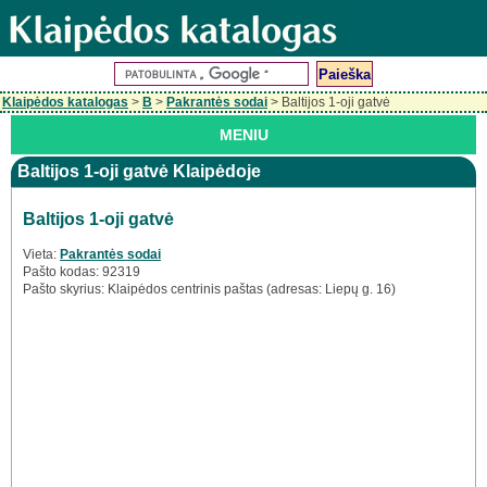
Klaipėdos katalogas
>
B
>
Pakrantės sodai
> Baltijos 1-oji gatvė
MENIU
Baltijos 1-oji gatvė Klaipėdoje
Baltijos 1-oji gatvė
Vieta:
Pakrantės sodai
Pašto kodas: 92319
Pašto skyrius: Klaipėdos centrinis paštas (adresas: Liepų g. 16)