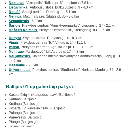
Nemunas
, "Akropolis", Taikos pr. 61 - atstumas 7.8 km
Lietuvninkai
, Autobusų stotis, Butkų Juzės g. 9 - 4.3 km
Rotušė
, Senoji perkėla, Danės g. 1 - 5.1 km
Neringa
, Maxima Bazė, Šilutės pl. 35 - 8.0 km
Senamiestis
- 6.3 km
Šarlotė
, Prekybos centras "Rimi Hypermarket", Liepojos g. 27 - 2.1 km
Mažasis Kaimelis
, Prekybos centras "Iki", Kretingos g. 83 - 1.5 km
Dubysa
, Švyturio arena, Dubysos g. 10 - 8.3 km
Vingis
, Prekybos centras "Iki", Vingio g. 14 - 11.1 km
Varpai
, Prekybos centras "Big", Taikos pr. 139 - 11.1 km
Melnragė
, Parduotuvė "Iki", Audros g. 17 - 4.3 km
Naujamiestis
, Klaipėdos miesto savivaldybės administracija, Liepų g. 11
- 4.6 km
Baltikalnė
- 6.0 km
Universitetas
, Prekybos centras "Studlendas", Herkaus Manto g. 84 - 2.9
km
Baltijos 01-oji gatvė taip pat yra:
Kaspariškių k. (Klaipėdos r.sav.) [Baltijos g.]
Kaunas [Baltijos g.]
Kretinga [Baltijos g.]
Kybartai (Vilkaviškio r.sav.) [Baltijos g.]
Palanga [Baltijos a.]
Panevėžys [Baltijos g.]
Plungė [Baltijos g.]
Telšiai [Baltijos g.]