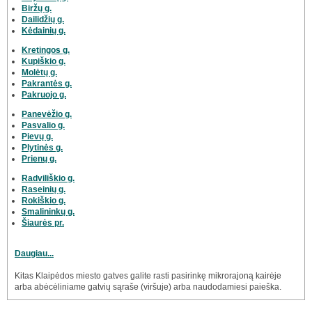
Biržų g.
Dailidžių g.
Kėdainių g.
Kretingos g.
Kupiškio g.
Molėtų g.
Pakrantės g.
Pakruojo g.
Panevėžio g.
Pasvalio g.
Pievų g.
Plytinės g.
Prienų g.
Radviliškio g.
Raseinių g.
Rokiškio g.
Smalininkų g.
Šiaurės pr.
Daugiau...
Kitas Klaipėdos miesto gatves galite rasti pasirinkę mikrorajoną kairėje
arba abėcėliniame gatvių sąraše (viršuje) arba naudodamiesi paieška.