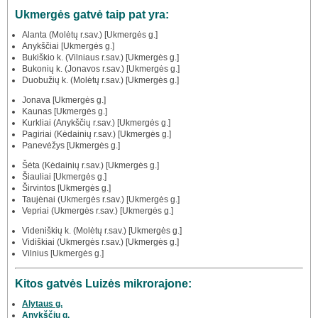
Ukmergės gatvė taip pat yra:
Alanta (Molėtų r.sav.) [Ukmergės g.]
Anykščiai [Ukmergės g.]
Bukiškio k. (Vilniaus r.sav.) [Ukmergės g.]
Bukonių k. (Jonavos r.sav.) [Ukmergės g.]
Duobužių k. (Molėtų r.sav.) [Ukmergės g.]
Jonava [Ukmergės g.]
Kaunas [Ukmergės g.]
Kurkliai (Anykščių r.sav.) [Ukmergės g.]
Pagiriai (Kėdainių r.sav.) [Ukmergės g.]
Panevėžys [Ukmergės g.]
Šėta (Kėdainių r.sav.) [Ukmergės g.]
Šiauliai [Ukmergės g.]
Širvintos [Ukmergės g.]
Taujėnai (Ukmergės r.sav.) [Ukmergės g.]
Vepriai (Ukmergės r.sav.) [Ukmergės g.]
Videniškių k. (Molėtų r.sav.) [Ukmergės g.]
Vidiškiai (Ukmergės r.sav.) [Ukmergės g.]
Vilnius [Ukmergės g.]
Kitos gatvės Luizės mikrorajone:
Alytaus g.
Anykščių g.