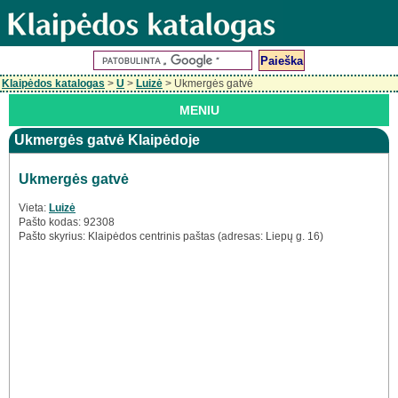
Klaipėdos katalogas
>
U
>
Luizė
> Ukmergės gatvė
MENIU
Ukmergės gatvė Klaipėdoje
Ukmergės gatvė
Vieta:
Luizė
Pašto kodas: 92308
Pašto skyrius: Klaipėdos centrinis paštas (adresas: Liepų g. 16)