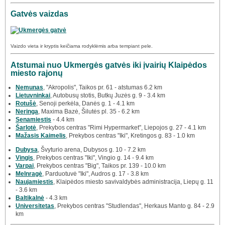
Gatvės vaizdas
Vaizdo vieta ir kryptis keičiama rodyklėmis arba tempiant pele.
Atstumai nuo Ukmergės gatvės iki įvairių Klaipėdos
miesto rajonų
Nemunas
, "Akropolis", Taikos pr. 61 - atstumas 6.2 km
Lietuvninkai
, Autobusų stotis, Butkų Juzės g. 9 - 3.4 km
Rotušė
, Senoji perkėla, Danės g. 1 - 4.1 km
Neringa
, Maxima Bazė, Šilutės pl. 35 - 6.2 km
Senamiestis
- 4.4 km
Šarlotė
, Prekybos centras "Rimi Hypermarket", Liepojos g. 27 - 4.1 km
Mažasis Kaimelis
, Prekybos centras "Iki", Kretingos g. 83 - 1.0 km
Dubysa
, Švyturio arena, Dubysos g. 10 - 7.2 km
Vingis
, Prekybos centras "Iki", Vingio g. 14 - 9.4 km
Varpai
, Prekybos centras "Big", Taikos pr. 139 - 10.0 km
Melnragė
, Parduotuvė "Iki", Audros g. 17 - 3.8 km
Naujamiestis
, Klaipėdos miesto savivaldybės administracija, Liepų g. 11
- 3.6 km
Baltikalnė
- 4.3 km
Universitetas
, Prekybos centras "Studlendas", Herkaus Manto g. 84 - 2.9
km