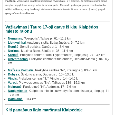
Pastaba.
Žemėlapio mastelis keičiamas mygtukais
-
ir
+
kairėje. Žemėlapis stumdomas
rodyklių mygtukais kairėje arba tempiant pele. Maršruto pabaiga gali ne visiškai tiksliai
atitikti ieškomą vietą, kadangi sistema ieško artimiausio žinomo adreso (namo) pagal
geografines koordinates.
Važiavimas į Tauro 17-oji gatvę iš kitų Klaipėdos
miesto rajonų
Nemunas
, "Akropolis", Taikos pr. 61 - 11,1 km
Lietuvninkai
, Autobusų stotis, Butkų Juzės g. 9 - 7,6 km
Rotušė
, Senoji perkėla, Danės g. 1 - 8,4 km
Neringa
, Maxima Bazė, Šilutės pl. 35 - 11,4 km
Šarlotė
, Prekybos centras "Rimi Hypermarket", Liepojos g. 27 - 3,5 km
Universitetas
, Prekybos centras "Studlendas", Herkaus Manto g. 84 - 6,2
km
Mažasis Kaimelis
, Prekybos centras "Iki", Kretingos g. 83 - 5 km
Dubysa
, Švyturio arena, Dubysos g. 10 - 13,5 km
Vingis
, Prekybos centras "Iki", Vingio g. 14 - 14,5 km
Varpai
, Prekybos centras "Big", Taikos pr. 139 - 15,3 km
Melnragė
, Parduotuvė "Iki", Audros g. 17 - 7,6 km
Naujamiestis
, Klaipėdos miesto savivaldybės administracija, Liepų g. 11
- 7,8 km
Baltikalnė
- 10,4 km
Kiti panašaus ilgio maršrutai Klaipėdoje