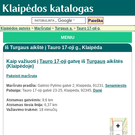
Klaipėdos gatvės
>
Maršrutai
>
Turgaus a.
>
Tauro 17-oji g.
MENIU
Iš Turgaus aikštė į Tauro 17-oji g., Klaipėda
Kaip važiuoti į
Tauro 17-oji
gatvę iš
Turgaus
aikštės
(Klaipėdoje)
Pakeisti maršrutą
Maršruto pradžia:
Galinio Pylimo gatvė 2, Klaipėda, 91231,
Senamiestis
Pabaiga:
Tauro 17-oji gatvė 23-25, Klaipėda, 92345,
Danė
Atstumas gatvėmis:
9,6 km
Atstumas tiesia linija:
6,37 km
Važiavimo trukmė:
18 minučių
+