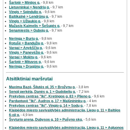
Šarlotė > Minijos g.
- 9,8 km
Lietuvninkai > Nendrių g.
- 9,7 km
Vingis > Spindulio g.
- 9,6 km
Baltikalnė > Lendrūnų g.
- 9,7 km
Vingis > Užlaukio g.
- 9,8 km
Mažasis Kaimelis > Šešupės g.
- 9,7 km
Senamiestis > Gubojų g.
- 9,7 km
Neringa > Burių g.
- 9,8 km
Rotušė > Bandužių g.
- 9,8 km
Varpai > Anykščių g.
- 9,6 km
Vingis > Panevėžio g.
- 9,6 km
Varpai > Molėtų g.
- 9,6 km
Šarlotė > Mituvos g.
- 9,6 km
Neringa > Dragūnų g.
- 9,6 km
Atsitiktiniai maršrutai
Maxima Bazė, Šilutės pl. 35 > Brožynų g.
- 3,8 km
Senoji perkėla, Danės g. 1 > Gudobelių g.
- 7,2 km
Prekybos centras "Iki", Kretingos g. 83 > Plieno g.
- 9,6 km
Parduotuvė "Iki", Audros g. 17 > Malūnininkų g.
- 4 km
Prekybos centras "Iki", Vingio g. 14 > Sodų g.
- 7,8 km
Klaipėdos miesto savivaldybės administracija, Liepų g. 11 > Baltijos
6-oji g.
- 4,9 km
Švyturio arena, Dubysos g. 10 > Pušyno skg.
- 5,6 km
Klaipėdos miesto savivaldybės administracija, Liepų g. 11 > Agluonos