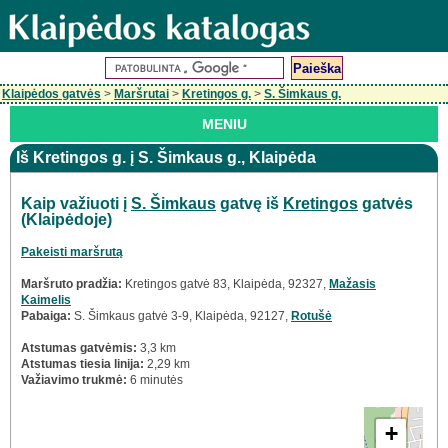
Klaipėdos gatvės
>
Maršrutai
>
Kretingos g.
>
S. Šimkaus g.
MENIU
Iš Kretingos g. į S. Šimkaus g., Klaipėda
Kaip važiuoti į
S. Šimkaus
gatvę iš
Kretingos
gatvės
(Klaipėdoje)
Pakeisti maršrutą
Maršruto pradžia:
Kretingos gatvė 83, Klaipėda, 92327,
Mažasis
Kaimelis
Pabaiga:
S. Šimkaus gatvė 3-9, Klaipėda, 92127,
Rotušė
Atstumas gatvėmis:
3,3 km
Atstumas tiesia linija:
2,29 km
Važiavimo trukmė:
6 minutės
+