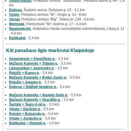
Universitetas
, Prekybos centras "Studlendas", Herkaus Manto g. 84 - 1,4
km
Dubysa
, Švyturio arena, Dubysos g. 10 - 4,1 km
Vingis
, Prekybos centras "Iki", Vingio g. 14 - 8 km
Varpai
, Prekybos centras "Big", Taikos pr. 139 - 6,8 km
Melnragė
, Parduotuvė "Iki", Audros g. 17 - 4,3 km
Naujamiestis
, Klaipėdos miesto savivaldybės administracija, Liepų g. 11
- 0,6 km
Baltikalnė
- 2,4 km
Kiti panašaus ilgio maršrutai Klaipėdoje
Senamiestis > Klemiškės g.
- 3,3 km
Mažasis Kaimelis > Trilapio g.
- 3,5 km
Lietuvninkai > Jaunystės g.
- 3,5 km
Rotušė > Kuosų g.
- 3,4 km
Mažasis Kaimelis > Butkų Juzės g.
- 3,3 km
Rotušė > Aguonų g.
- 3,3 km
Dubysa > Didžioji Vandens g.
- 3,4 km
Mažasis Kaimelis > Naujojo Sodo g.
- 3,5 km
Mažasis Kaimelis > Skardžio g.
- 3,3 km
Šarlotė > Tauro 4-oji g.
- 3,3 km
Vingis > Darželio g.
- 3,5 km
Rotušė > Butsargių g.
- 3,4 km
Vingis > Jurbarko g.
- 3,3 km
Baltikalnė > Ramioji g.
- 3,3 km