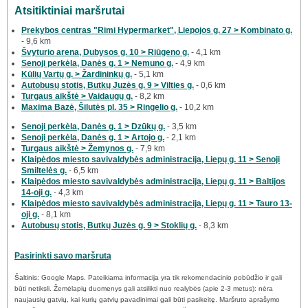
Atsitiktiniai maršrutai
Prekybos centras "Rimi Hypermarket", Liepojos g. 27 > Kombinato g.
- 9,6 km
Švyturio arena, Dubysos g. 10 > Riūgeno g.
- 4,1 km
Senoji perkėla, Danės g. 1 > Nemuno g.
- 4,9 km
Kūlių Vartų g. > Žardininkų g.
- 5,1 km
Autobusų stotis, Butkų Juzės g. 9 > Vilties g.
- 0,6 km
Turgaus aikštė > Vaidaugų g.
- 8,2 km
Maxima Bazė, Šilutės pl. 35 > Ringelio g.
- 10,2 km
Senoji perkėla, Danės g. 1 > Dzūkų g.
- 3,5 km
Senoji perkėla, Danės g. 1 > Artojo g.
- 2,1 km
Turgaus aikštė > Žemynos g.
- 7,9 km
Klaipėdos miesto savivaldybės administracija, Liepų g. 11 > Senoji
Smiltelės g.
- 6,5 km
Klaipėdos miesto savivaldybės administracija, Liepų g. 11 > Baltijos
14-oji g.
- 4,3 km
Klaipėdos miesto savivaldybės administracija, Liepų g. 11 > Tauro 13-
oji g.
- 8,1 km
Autobusų stotis, Butkų Juzės g. 9 > Stoklių g.
- 8,3 km
Pasirinkti savo maršrutą
Šaltinis: Google Maps. Pateikiama informacija yra tik rekomendacinio pobūdžio ir gali
būti netiksli. Žemėlapių duomenys gali atsilikti nuo realybės (apie 2-3 metus): nėra
naujausių gatvių, kai kurių gatvių pavadinimai gali būti pasikeitę. Maršruto aprašymo