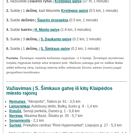
1.
Važiuokite
į šiaurės rytus
į
Kretingos gatvę
(37 m, 1 minutė)
2.
Sukite į 1
dešinę
, kad liktumėte
Kretingos gatvė
(0.5 km, 1 minutė)
3.
Sukite
dešinėn
į
Šiaurės prospektą
(0.5 km, 1 minutė)
4.
Sukite
kairėn
į
H. Manto gatvę
(1.8 km, 3 minutės)
5.
Sukite į 3
dešinę,
į
S. Daukanto gatvę
(0.2 km, 1 minutė)
6.
Sukite į 1
dešinę,
į
S. Šimkaus gatvę
(0.2 km, 1 minutė)
Pastaba.
Žemėlapio mastelis keičiamas mygtukais
-
ir
+
kairėje. Žemėlapis stumdomas
rodyklių mygtukais kairėje arba tempiant pele. Maršruto pabaiga gali ne visiškai tiksliai
atitikti ieškomą vietą, kadangi sistema ieško artimiausio žinomo adreso (namo) pagal
geografines koordinates.
Važiavimas į S. Šimkaus gatvę iš kitų Klaipėdos
miesto rajonų
Nemunas
, "Akropolis", Taikos pr. 61 - 3,5 km
Lietuvninkai
, Autobusų stotis, Butkų Juzės g. 9 - 1,4 km
Rotušė
, Senoji perkėla, Danės g. 1 - 0,8 km
Neringa
, Maxima Bazė, Šilutės pl. 35 - 5,7 km
Senamiestis
- 2,1 km
Šarlotė
, Prekybos centras "Rimi Hypermarket", Liepojos g. 27 - 5,3 km