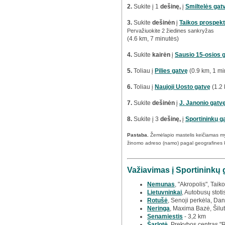
2.
Sukite į 1
dešinę,
į
Smiltelės gat
3.
Sukite
dešinėn
į
Taikos prospek
Pervažiuokite 2 žiedines sankryžas
(4.6 km, 7 minutės)
4.
Sukite
kairėn
į
Sausio 15-osios 
5.
Toliau į
Pilies gatvę
(0.9 km, 1 mi
6.
Toliau į
Naujoji Uosto gatvę
(1.2 
7.
Sukite
dešinėn
į
J. Janonio gatv
8.
Sukite į 3
dešinę,
į
Sportininkų g
Pastaba.
Žemėlapio mastelis keičiamas m
žinomo adreso (namo) pagal geografines 
Važiavimas į Sportininkų 
Nemunas
, "Akropolis", Taiko
Lietuvninkai
, Autobusų stoti
Rotušė
, Senoji perkėla, Dan
Neringa
, Maxima Bazė, Šilut
Senamiestis
- 3,2 km
Šarlotė
, Prekybos centras "