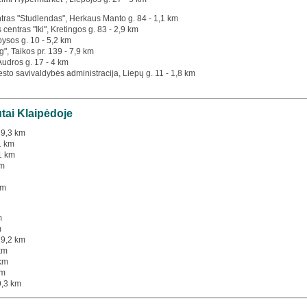
tras "Studlendas", Herkaus Manto g. 84 - 1,1 km
 centras "Iki", Kretingos g. 83 - 2,9 km
bysos g. 10 - 5,2 km
g", Taikos pr. 139 - 7,9 km
 Audros g. 17 - 4 km
esto savivaldybės administracija, Liepų g. 11 - 1,8 km
utai Klaipėdoje
 9,3 km
1 km
1 km
km
km
m
m
 9,2 km
km
 km
km
9,3 km