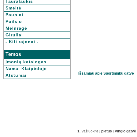
Tauralaukis
Smeltė
Paupiai
Poilsio
Melnragė
Giruliai
- Kiti rajonai -
Temos
Įmonių katalogas
Namai Klaipėdoje
Išsamiau apie Sportininkų gatvę
Atstumai
1.
Važiuokite
į pietus
į
Vingio gatvė