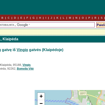
B
C
D
E
F
G
H
I
J
K
L
M
N
O
P
R
S
., Klaipėda
ų
gatvę iš
Vingio
gatvės (Klaipėdoje)
 Klaipėda, 95188,
Vingis
ipėda, 92262,
Bomelio Vitė
+
−