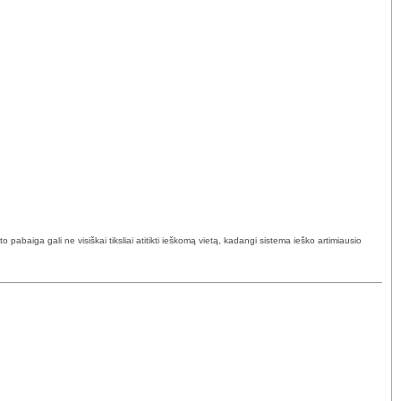
abaiga gali ne visiškai tiksliai atitikti ieškomą vietą, kadangi sistema ieško artimiausio