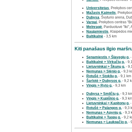
Universitetas
, Prekybos cen
Mažasis Kaimelis
, Prekybos
Dubysa
, Švyturio arena, Du
Varpai
, Prekybos centras "Bi
Melnragė
, Parduotuvė "Iki",
Naujamiestis
, Klaipėdos mi
Baltikalnė
- 3,5 km
Kiti panašaus ilgio maršr
Senamiestis > Šlavegių g.
-
Baltikalnė > Virkučių g.
- 9,
Lietuvninkai > Škunų g.
- 9,
Nemunas > Slėnio g.
- 9,3 
Rotušė > Stoklių g.
- 9,1 km
Šarlotė > Dubysos g.
- 9,2 
Vingis > Ryto g.
- 9,3 km
Dubysa > Smilčių g.
- 9,3 k
Vingis > Kupiškio g.
- 9,3 k
Lietuvninkai > Kapitonų g.
-
Rotušė > Palangos g.
- 9,3 
Nemunas > Apynių g.
- 9,3
Baltikalnė > Tuopų g.
- 9,2 
Nemunas > Laukpačio g.
- 