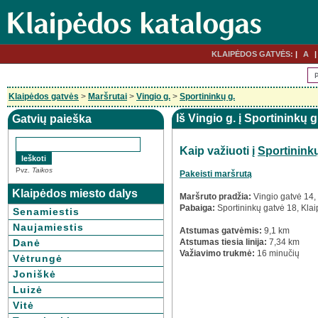
KLAIPĖDOS GATVĖS:
A
Klaipėdos gatvės
>
Maršrutai
>
Vingio g.
>
Sportininkų g.
Iš Vingio g. į Sportininkų g
Gatvių paieška
Kaip važiuoti į
Sportinink
Pvz.
Taikos
Pakeisti maršrutą
Klaipėdos miesto dalys
Maršruto pradžia:
Vingio gatvė 14,
Pabaiga:
Sportininkų gatvė 18, Kla
Senamiestis
Naujamiestis
Atstumas gatvėmis:
9,1 km
Danė
Atstumas tiesia linija:
7,34 km
Važiavimo trukmė:
16 minučių
Vėtrungė
Joniškė
Luizė
Vitė