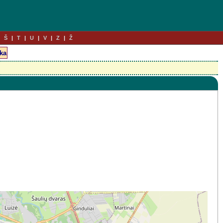
Š
T
U
V
Z
Ž