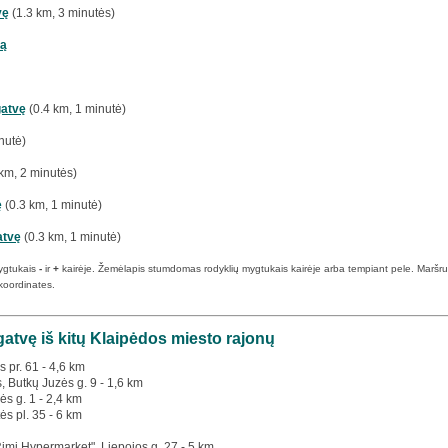
vę
(1.3 km, 3 minutės)
tą
gatvę
(0.4 km, 1 minutė)
nutė)
km, 2 minutės)
ę
(0.3 km, 1 minutė)
atvę
(0.3 km, 1 minutė)
ygtukais
-
ir
+
kairėje. Žemėlapis stumdomas rodyklių mygtukais kairėje arba tempiant pele. Maršruto p
koordinates.
gatvę iš kitų Klaipėdos miesto rajonų
s pr. 61 - 4,6 km
s, Butkų Juzės g. 9 - 1,6 km
ės g. 1 - 2,4 km
ės pl. 35 - 6 km
Rimi Hypermarket", Liepojos g. 27 - 5 km