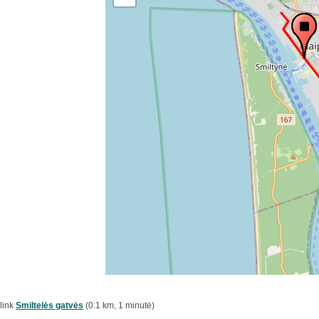
link
Smiltelės gatvės
(0.1 km, 1 minutė)