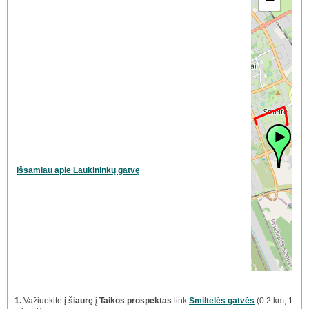
−
Išsamiau apie Laukininkų gatvę
1.
Važiuokite
į šiaurę
į
Taikos prospektas
link
Smiltelės gatvės
(0.2 km, 1