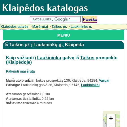
Klaipėdos gatvės
>
Maršrutai
>
Taikos pr.
>
Laukininkų g.
MENIU
Iš Taikos pr. į Laukininkų g., Klaipėda
Kaip važiuoti į
Laukininkų
gatvę iš
Taikos
prospekto
(Klaipėdoje)
Pakeisti maršrutą
Maršruto pradžia:
Taikos prospektas 139, Klaipėda, 94284,
Varpai
Pabaiga:
Laukininkų gatvė 28, Klaipėda, 95145,
Laukininkai
Atstumas gatvėmis:
1,8 km
Atstumas tiesia linija:
0,92 km
Važiavimo trukmė:
4 minutės
+