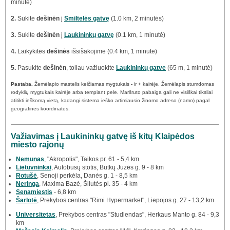
minutė)
2.
Sukite
dešinėn
į
Smiltelės gatvę
(1.0 km, 2 minutės)
3.
Sukite
dešinėn
į
Laukininkų gatvę
(0.1 km, 1 minutė)
4.
Laikykitės
dešinės
išsišakojime (0.4 km, 1 minutė)
5.
Pasukite
dešinėn
, toliau važiuokite
Laukininkų gatve
(65 m, 1 minutė)
Pastaba.
Žemėlapio mastelis keičiamas mygtukais
-
ir
+
kairėje. Žemėlapis stumdomas
rodyklių mygtukais kairėje arba tempiant pele. Maršruto pabaiga gali ne visiškai tiksliai
atitikti ieškomą vietą, kadangi sistema ieško artimiausio žinomo adreso (namo) pagal
geografines koordinates.
Važiavimas į Laukininkų gatvę iš kitų Klaipėdos
miesto rajonų
Nemunas
, "Akropolis", Taikos pr. 61 - 5,4 km
Lietuvninkai
, Autobusų stotis, Butkų Juzės g. 9 - 8 km
Rotušė
, Senoji perkėla, Danės g. 1 - 8,5 km
Neringa
, Maxima Bazė, Šilutės pl. 35 - 4 km
Senamiestis
- 6,8 km
Šarlotė
, Prekybos centras "Rimi Hypermarket", Liepojos g. 27 - 13,2 km
Universitetas
, Prekybos centras "Studlendas", Herkaus Manto g. 84 - 9,3
km