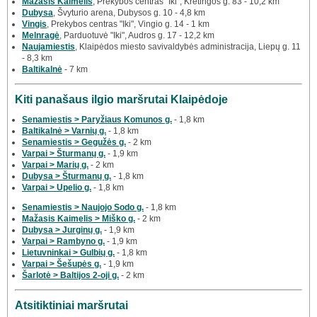
Mažasis Kaimelis
, Prekybos centras "Iki", Kretingos g. 83 - 10,2 km
Dubysa
, Švyturio arena, Dubysos g. 10 - 4,8 km
Vingis
, Prekybos centras "Iki", Vingio g. 14 - 1 km
Melnragė
, Parduotuvė "Iki", Audros g. 17 - 12,2 km
Naujamiestis
, Klaipėdos miesto savivaldybės administracija, Liepų g. 11
- 8,3 km
Baltikalnė
- 7 km
Kiti panašaus ilgio maršrutai Klaipėdoje
Senamiestis > Paryžiaus Komunos g.
- 1,8 km
Baltikalnė > Varnių g.
- 1,8 km
Senamiestis > Gegužės g.
- 2 km
Varpai > Šturmanų g.
- 1,9 km
Varpai > Marių g.
- 2 km
Dubysa > Šturmanų g.
- 1,8 km
Varpai > Upelio g.
- 1,8 km
Senamiestis > Naujojo Sodo g.
- 1,8 km
Mažasis Kaimelis > Miško g.
- 2 km
Dubysa > Jurginų g.
- 1,9 km
Varpai > Rambyno g.
- 1,9 km
Lietuvninkai > Gulbių g.
- 1,8 km
Varpai > Šešupės g.
- 1,9 km
Šarlotė > Baltijos 2-oji g.
- 2 km
Atsitiktiniai maršrutai