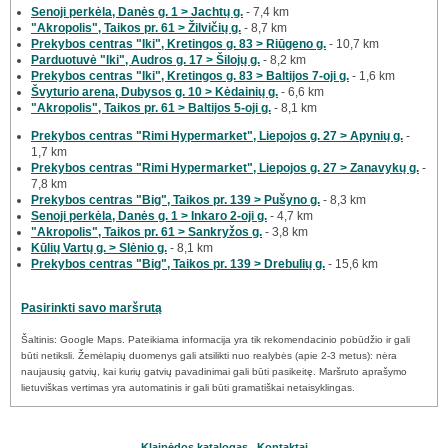
Senoji perkėla, Danės g. 1 > Jachtų g.
- 7,4 km
"Akropolis", Taikos pr. 61 > Žilvičių g.
- 8,7 km
Prekybos centras "Iki", Kretingos g. 83 > Riūgeno g.
- 10,7 km
Parduotuvė "Iki", Audros g. 17 > Šilojų g.
- 8,2 km
Prekybos centras "Iki", Kretingos g. 83 > Baltijos 7-oji g.
- 1,6 km
Švyturio arena, Dubysos g. 10 > Kėdainių g.
- 6,6 km
"Akropolis", Taikos pr. 61 > Baltijos 5-oji g.
- 8,1 km
Prekybos centras "Rimi Hypermarket", Liepojos g. 27 > Apynių g.
-
1,7 km
Prekybos centras "Rimi Hypermarket", Liepojos g. 27 > Zanavykų g.
-
7,8 km
Prekybos centras "Big", Taikos pr. 139 > Pušyno g.
- 8,3 km
Senoji perkėla, Danės g. 1 > Inkaro 2-oji g.
- 4,7 km
"Akropolis", Taikos pr. 61 > Sankryžos g.
- 3,8 km
Kūlių Vartų g. > Slėnio g.
- 8,1 km
Prekybos centras "Big", Taikos pr. 139 > Drebulių g.
- 15,6 km
Pasirinkti savo maršrutą
Šaltinis: Google Maps. Pateikiama informacija yra tik rekomendacinio pobūdžio ir gali
būti netiksli. Žemėlapių duomenys gali atsilikti nuo realybės (apie 2-3 metus): nėra
naujausių gatvių, kai kurių gatvių pavadinimai gali būti pasikeitę. Maršruto aprašymo
lietuviškas vertimas yra automatinis ir gali būti gramatiškai netaisyklingas.
Klaipėdos katalogas
Kontaktai