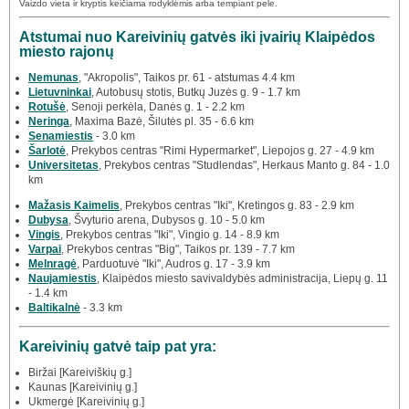
Vaizdo vieta ir kryptis keičiama rodyklėmis arba tempiant pele.
Atstumai nuo Kareivinių gatvės iki įvairių Klaipėdos
miesto rajonų
Nemunas
, "Akropolis", Taikos pr. 61 - atstumas 4.4 km
Lietuvninkai
, Autobusų stotis, Butkų Juzės g. 9 - 1.7 km
Rotušė
, Senoji perkėla, Danės g. 1 - 2.2 km
Neringa
, Maxima Bazė, Šilutės pl. 35 - 6.6 km
Senamiestis
- 3.0 km
Šarlotė
, Prekybos centras "Rimi Hypermarket", Liepojos g. 27 - 4.9 km
Universitetas
, Prekybos centras "Studlendas", Herkaus Manto g. 84 - 1.0
km
Mažasis Kaimelis
, Prekybos centras "Iki", Kretingos g. 83 - 2.9 km
Dubysa
, Švyturio arena, Dubysos g. 10 - 5.0 km
Vingis
, Prekybos centras "Iki", Vingio g. 14 - 8.9 km
Varpai
, Prekybos centras "Big", Taikos pr. 139 - 7.7 km
Melnragė
, Parduotuvė "Iki", Audros g. 17 - 3.9 km
Naujamiestis
, Klaipėdos miesto savivaldybės administracija, Liepų g. 11
- 1.4 km
Baltikalnė
- 3.3 km
Kareivinių gatvė taip pat yra:
Biržai [Kareiviškių g.]
Kaunas [Kareivinių g.]
Ukmergė [Kareivinių g.]