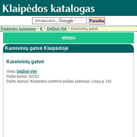
Klaipėdos katalogas
>
K
>
Didžioji Vitė
> Kareivinių gatvė
MENIU
Kareivinių gatvė Klaipėdoje
Kareivinių gatvė
Vieta:
Didžioji Vitė
Pašto kodas: 92251
Pašto skyrius: Klaipėdos centrinis paštas (adresas: Liepų g. 16)