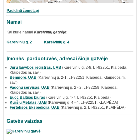
Padidinti žemėlapį
Namai
Kai kurie namai
Kareivinių gatvėje
:
Kareivinių g. 2
Kareivinių g. 4
Įmonės, parduotuvės, adresai šioje gatvėje
Jūrų laivybos registras, UAB
(Kareivinių g. 2-8, LT-92251, Klaipėda,
Klaipėdos m. sav.)
Benmorė, UAB
(Kareivinių g. 2-1, LT-92251, Klaipėda, Klaipėdos m.
sav.)
Vagonų servisas, UAB
(Kareivinių g. 2 - 2, LT-92259, Klaipėda,
Klaipėdos m. sav.)
Eucc Baltijos biuras
(Kareivinių g. 4-7, LT-92251 Klaipėda)
Kuršių Metalas, UAB
(Kareivinių g. 4 - 4, LT-92251, KLAIPĖDA)
Ferteksos Ekspedicija, UAB
(Kareivinių g. 2, LT-92251, KLAIPĖDA)
Gatvės vaizdas