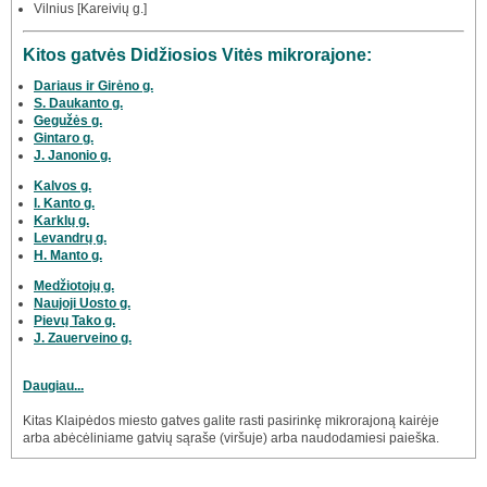
Vilnius [Kareivių g.]
Kitos gatvės Didžiosios Vitės mikrorajone:
Dariaus ir Girėno g.
S. Daukanto g.
Gegužės g.
Gintaro g.
J. Janonio g.
Kalvos g.
I. Kanto g.
Karklų g.
Levandrų g.
H. Manto g.
Medžiotojų g.
Naujoji Uosto g.
Pievų Tako g.
J. Zauerveino g.
Daugiau...
Kitas Klaipėdos miesto gatves galite rasti pasirinkę mikrorajoną kairėje
arba abėcėliniame gatvių sąraše (viršuje) arba naudodamiesi paieška.