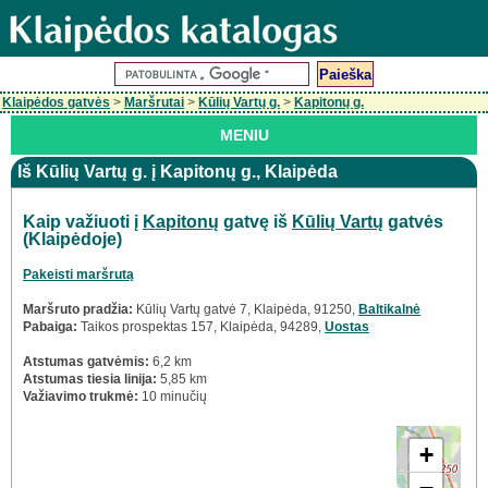
Klaipėdos gatvės
>
Maršrutai
>
Kūlių Vartų g.
>
Kapitonų g.
MENIU
Iš Kūlių Vartų g. į Kapitonų g., Klaipėda
Kaip važiuoti į
Kapitonų
gatvę iš
Kūlių Vartų
gatvės
(Klaipėdoje)
Pakeisti maršrutą
Maršruto pradžia:
Kūlių Vartų gatvė 7, Klaipėda, 91250,
Baltikalnė
Pabaiga:
Taikos prospektas 157, Klaipėda, 94289,
Uostas
Atstumas gatvėmis:
6,2 km
Atstumas tiesia linija:
5,85 km
Važiavimo trukmė:
10 minučių
+