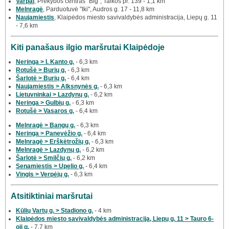
Varpai
, Prekybos centras "Big", Taikos pr. 139 - 1,1 km
Melnragė
, Parduotuvė "Iki", Audros g. 17 - 11,8 km
Naujamiestis
, Klaipėdos miesto savivaldybės administracija, Liepų g. 11
- 7,6 km
Kiti panašaus ilgio maršrutai Klaipėdoje
Neringa > I. Kanto g.
- 6,3 km
Rotušė > Burių g.
- 6,3 km
Šarlotė > Burių g.
- 6,4 km
Naujamiestis > Alksnynės g.
- 6,3 km
Lietuvninkai > Lazdynų g.
- 6,2 km
Neringa > Gulbių g.
- 6,3 km
Rotušė > Vasaros g.
- 6,4 km
Melnragė > Bangų g.
- 6,3 km
Neringa > Panevėžio g.
- 6,4 km
Melnragė > Erškėtrožių g.
- 6,3 km
Melnragė > Lazdynų g.
- 6,2 km
Šarlotė > Smilčių g.
- 6,2 km
Senamiestis > Upelio g.
- 6,4 km
Vingis > Verpėjų g.
- 6,3 km
Atsitiktiniai maršrutai
Kūlių Vartų g. > Stadiono g.
- 4 km
Klaipėdos miesto savivaldybės administracija, Liepų g. 11 > Tauro 6-
oji g.
- 7,7 km