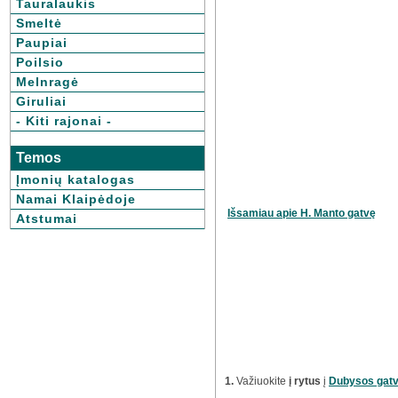
Tauralaukis
Smeltė
Paupiai
Poilsio
Melnragė
Giruliai
- Kiti rajonai -
Temos
Įmonių katalogas
Namai Klaipėdoje
Išsamiau apie H. Manto gatvę
Atstumai
1.
Važiuokite
į rytus
į
Dubysos gat