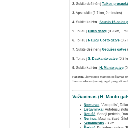
2.
Sukite
dešinėn
į
Taikos prospek
3.
Apsisukite (1.7 km, 2 minutės)
4.
Sukite
kairėn
į
Sausio 15-osios 
5.
Toliau į
Pilies gatvę
(0.9 km, 1 mi
6.
Toliau į
Naujoji Uosto gatvę
(0.7 
7.
Sukite
dešinėn
į
Gegužės gatvę
(
8.
Toliau į
S. Daukanto gatvę
(0.3 k
9.
Sukite
kairėn
į
H. Manto gatvę
(0
Pastaba.
Žemėlapio mastelis keičiamas m
žinomo adreso (namo) pagal geografines 
Važiavimas į H. Manto gat
Nemunas
, "Akropolis", Taiko
Lietuvninkai
, Autobusų stoti
Rotušė
, Senoji perkėla, Dan
Neringa
, Maxima Bazė, Šilut
Senamiestis
- 3 km
Šarlotė
, Prekybos centras "