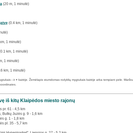
tą
(20 m, 1 minutė)
gatvę
(0.4 km, 1 minutė)
nutė)
km, 1 minutė)
0.1 km, 1 minutė)
m, 1 minutė)
.6 km, 1 minutė)
ygtukais
-
ir
+
kairėje. Žemėlapis stumdomas rodyklių mygtukais kairėje arba tempiant pele. Maršruto p
koordinates.
vę iš kitų Klaipėdos miesto rajonų
s pr. 61 - 4,5 km
s, Butkų Juzės g. 9 - 1,6 km
ės g. 1 - 1,8 km
ės pl. 35 - 5,7 km
Rimi Hypermarket", Liepojos g. 27 - 5,2 km