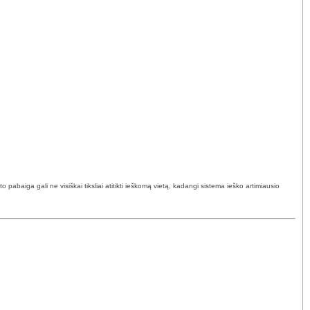
abaiga gali ne visiškai tiksliai atitikti ieškomą vietą, kadangi sistema ieško artimiausio