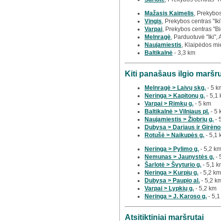
Mažasis Kaimelis
, Prekybos
Vingis
, Prekybos centras "Iki
Varpai
, Prekybos centras "Bi
Melnragė
, Parduotuvė "Iki",
Naujamiestis
, Klaipėdos mi
Baltikalnė
- 3,3 km
Kiti panašaus ilgio maršr
Melnragė > Laivų skg.
- 5 k
Neringa > Kapitonų g.
- 5,1
Varpai > Rimkų g.
- 5 km
Baltikalnė > Vilniaus pl.
- 5 
Naujamiestis > Žiobrių g.
- 
Dubysa > Dariaus ir Girėno
Rotušė > Naikupės g.
- 5,1
Neringa > Pylimo g.
- 5,2 k
Nemunas > Jaunystės g.
- 
Šarlotė > Švyturio g.
- 5,1 
Neringa > Kurpių g.
- 5,2 km
Dubysa > Paupio al.
- 5,2 k
Varpai > Lypkių g.
- 5,2 km
Neringa > J. Karoso g.
- 5,1
Atsitiktiniai maršrutai