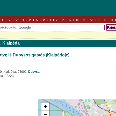
B
C
D
E
F
G
H
I
J
K
L
M
N
O
P
R
S
., Klaipėda
tvę iš
Dubysos
gatvės (Klaipėdoje)
0, Klaipėda, 94001,
Dubysa
ėda, 92223
+
−