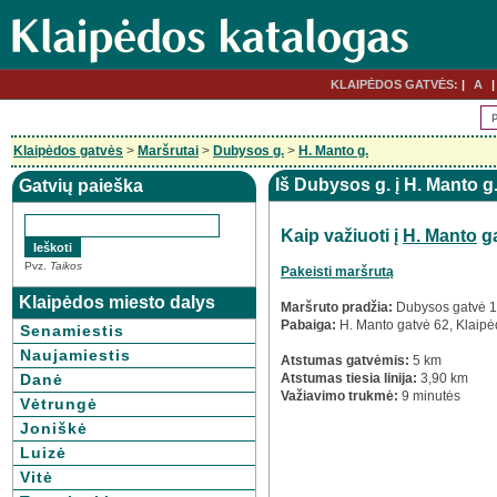
KLAIPĖDOS GATVĖS:
A
Klaipėdos gatvės
>
Maršrutai
>
Dubysos g.
>
H. Manto g.
Iš Dubysos g. į H. Manto g
Gatvių paieška
Kaip važiuoti į
H. Manto
ga
Pvz.
Taikos
Pakeisti maršrutą
Klaipėdos miesto dalys
Maršruto pradžia:
Dubysos gatvė 1
Pabaiga:
H. Manto gatvė 62, Klaip
Senamiestis
Naujamiestis
Atstumas gatvėmis:
5 km
Danė
Atstumas tiesia linija:
3,90 km
Važiavimo trukmė:
9 minutės
Vėtrungė
Joniškė
Luizė
Vitė