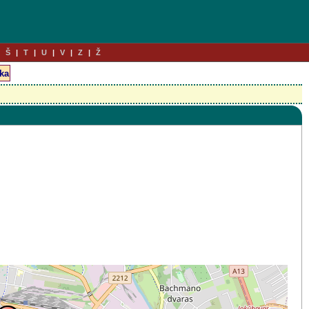
Š
T
U
V
Z
Ž