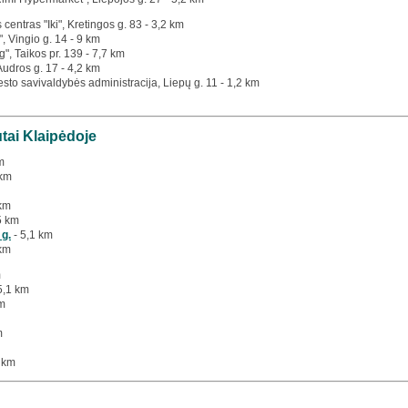
 centras "Iki", Kretingos g. 83 - 3,2 km
", Vingio g. 14 - 9 km
g", Taikos pr. 139 - 7,7 km
 Audros g. 17 - 4,2 km
esto savivaldybės administracija, Liepų g. 11 - 1,2 km
utai Klaipėdoje
m
 km
km
5 km
 g.
- 5,1 km
 km
m
5,1 km
km
m
 km