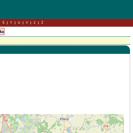
Š
T
U
V
Z
Ž