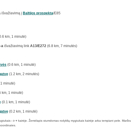
a
išvažiavimą į
Baltijos prospektą
/E85
0.6 km, 1 minutė)
-a
išvažiavimą link
A13/E272
(6.8 km, 7 minutės)
tvės
(0.6 km, 1 minutė)
gatvę
(1.2 km, 2 minutės)
 1 minutė)
6 km, 1 minutė)
ę
(0.1 km, 1 minutė)
gatvę
(0.2 km, 1 minutė)
ygtukais
-
ir
+
kairėje. Žemėlapis stumdomas rodyklių mygtukais kairėje arba tempiant pele. Maršruto p
koordinates.