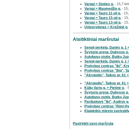
Varpai > Stoties g.
- 15,7 km
Varpai > Maumedžių g.
- 15
Varpai > Tauro 11-oji g.
- 15
Varpai > Tauro 15-oji g.
- 15
Varpai > Tauro 13-oji g.
- 15
Universitetas > Kraštinė g.
Atsitiktiniai maršrutai
Senoji perkėla, Danės g. 1 
Švyturio arena, Dubysos g.
Autobusų stotis, Butkų Juzė
Senoji perkėla, Danės g. 1 
Prekybos centras "Iki", Kre
Prekybos centras "Big", Tai
"Akropolis", Taikos pr. 61 >
"Akropolis", Taikos pr. 61 
Kūlių Vartų g. > Pietinė g.
- 
Švyturio arena, Dubysos g. 
Autobusų stotis, Butkų Juz
Parduotuvė "Iki", Audros g. 
Prekybos centras "Rimi Hyp
Klaipėdos miesto savivaldyb
Pasirinkti savo maršrutą