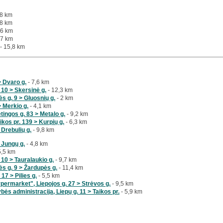
,8 km
,8 km
,6 km
,7 km
- 15,8 km
> Dvaro g.
- 7,6 km
 10 > Skersinė g.
- 12,3 km
s g. 9 > Gluosnių g.
- 2 km
> Merkio g.
- 4,1 km
tingos g. 83 > Metalo g.
- 9,2 km
kos pr. 139 > Kurpių g.
- 6,3 km
 Drebulių g.
- 9,8 km
> Jungų g.
- 4,8 km
5,5 km
10 > Tauralaukio g.
- 9,7 km
ės g. 9 > Žardupės g.
- 11,4 km
17 > Pilies g.
- 5,5 km
ermarket", Liepojos g. 27 > Strėvos g.
- 9,5 km
ės administracija, Liepų g. 11 > Taikos pr.
- 5,9 km