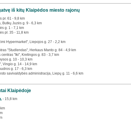
gatvę iš kitų Klaipėdos miesto rajonų
s pr. 61 - 9,8 km
s, Butkų Juzės g. 9 - 6,3 km
ės g. 1 - 7,1 km
ės pl. 35 - 11,8 km
Rimi Hypermarket", Liepojos g. 27 - 2,2 km
tras "Studlendas", Herkaus Manto g. 84 - 4,9 km
 centras "Iki", Kretingos g. 83 - 3,7 km
bysos g. 10 - 10,3 km
", Vingio g. 14 - 14,9 km
 Audros g. 17 - 6,3 km
esto savivaldybės administracija, Liepų g. 11 - 6,6 km
utai Klaipėdoje
g.
- 15,8 km
 km
km
km