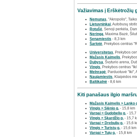
Važiavimas į Erškėtrožių 
Nemunas
, "Akropolis", Taiko
Lietuvninkai
, Autobusų stoti
Rotušė
, Senoji perkėla, Dan
Neringa
, Maxima Bazė, Šilut
Senamiestis
- 8,3 km
Šarlotė
, Prekybos centras "
Universitetas
, Prekybos cen
Mažasis Kaimelis
, Prekybos
Dubysa
, Švyturio arena, Du
Vingis
, Prekybos centras "Iki
Melnragė
, Parduotuvė "Iki",
Naujamiestis
, Klaipėdos mi
Baltikalnė
- 8,6 km
Kiti panašaus ilgio maršr
Mažasis Kaimelis > Lanko 
Vingis > Slėnio g.
- 15,8 km
Varpai > Gudobelių g.
- 15,7
Vingis > Skardžio g.
- 15,7 
Varpai > Drebulių g.
- 15,6 
Vingis > Turistų g.
- 15,6 km
Varpai > Tujų g.
- 15,8 km