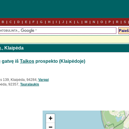
B
C
D
E
F
G
H
I
J
K
L
M
N
O
P
R
S
g., Klaipėda
ų
gatvę iš
Taikos
prospekto (Klaipėdoje)
s 139, Klaipėda, 94284,
Varpai
ipėda, 92357,
Tauralaukis
+
−