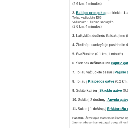
(2.6 km, 4 minutės)
2.
Baltijos prospektą
pasirinkite
1-
Toliau važiuokite E85
Važiuokite 1 žiedine sankryža
(2.6 km, 4 minutės)
3.
Laikykitės
dešinės
išsišakojime (
4.
Žiedinėje sankryžoje pasirinkite
4
5.
Išvažiuokite (0.1 km, 1 minutė)
6.
Šiek tiek
dešiniau
link
Pajūrio ga
7.
Toliau važiuokite tiesiai į
Pajūrio 
8.
Toliau į
Klaipėdos gatvę
(0.2 km,
9.
Sukite
kairėn
į
Skroblų gatvę
(0.
10.
Sukite į 2
dešinę,
į
Apynių gatv
11.
Sukite į 1
dešinę,
į
Erškėtrožių 
Pastaba.
Žemėlapio mastelis keičiamas m
žinomo adreso (namo) pagal geografines 