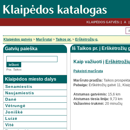
KLAIPĖDOS GATVĖS:
A
Klaipėdos gatvės
>
Maršrutai
>
Taikos pr.
>
Erškėtrožių g.
Iš Taikos pr. į Erškėtrožių 
Gatvių paieška
Kaip važiuoti į
Erškėtroži
Pvz.
Taikos
Pakeisti maršrutą
Klaipėdos miesto dalys
Maršruto pradžia:
Taikos prospekta
Pabaiga:
Erškėtrožių gatvė 11, Kla
Senamiestis
Naujamiestis
Atstumas gatvėmis:
15,6 km
Danė
Atstumas tiesia linija:
9,73 km
Važiavimo trukmė:
20 minučių
Vėtrungė
Joniškė
Luizė
Vitė