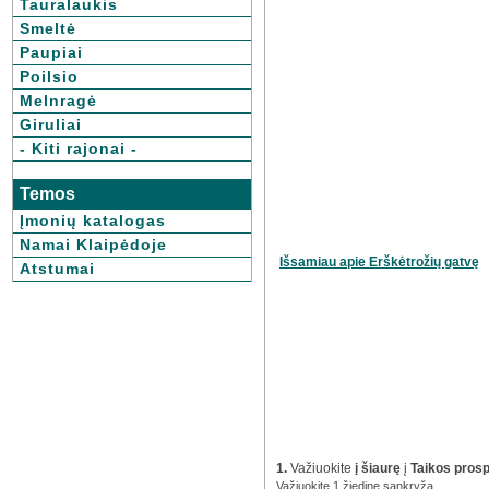
Tauralaukis
Smeltė
Paupiai
Poilsio
Melnragė
Giruliai
- Kiti rajonai -
Temos
Įmonių katalogas
Namai Klaipėdoje
Išsamiau apie Erškėtrožių gatvę
Atstumai
1.
Važiuokite
į šiaurę
į
Taikos pros
Važiuokite 1 žiedine sankryža