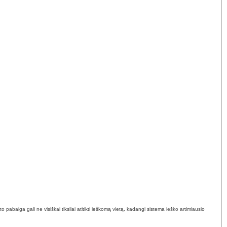
abaiga gali ne visiškai tiksliai atitikti ieškomą vietą, kadangi sistema ieško artimiausio