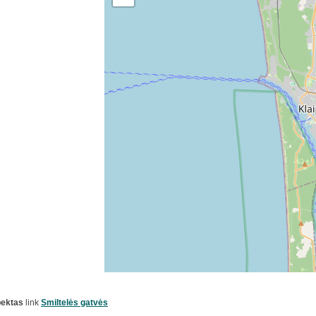
pektas
link
Smiltelės gatvės