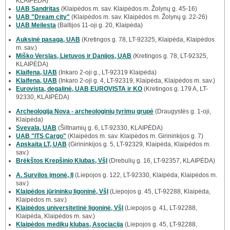
KLAIPĖDA)
UAB Sandritas
(Klaipėdos m. sav. Klaipėdos m. Žolynų g. 45-16)
UAB "Dream city"
(Klaipėdos m. sav. Klaipėdos m. Žolynų g. 22-26)
UAB Meilesta
(Baltijos 11-oji g. 20, Klaipėda)
Auksinė pasaga, UAB
(Kretingos g. 78, LT-92325, Klaipėda, Klaipėdos
m. sav.)
Miško Verslas, Lietuvos ir Danijos, UAB
(Kretingos g. 78, LT-92325,
KLAIPĖDA)
Klaifena, UAB
(Inkaro 2-oji g., LT-92319 Klaipėda)
Klaifena, UAB
(Inkaro 2-oji g. 4, LT-92319, Klaipėda, Klaipėdos m. sav.)
Eurovista, degalinė, UAB EUROVISTA ir KO
(Kretingos g. 179 A, LT-
92330, KLAIPĖDA)
Archeologija Nova - archeologinių tyrimų grupė
(Draugystės g. 1-oji,
Klaipėda)
Svevala, UAB
(Šiltnamių g. 6, LT-92330, KLAIPĖDA)
UAB "ITS Cargo"
(Klaipėdos m. sav. Klaipėdos m. Girininkijos g. 7)
Apskaita LT, UAB
(Girininkijos g. 5, LT-92329, Klaipėda, Klaipėdos m.
sav.)
Brėkštos Krepšinio Klubas, VšĮ
(Drebulių g. 16, LT-92357, KLAIPĖDA)
A. Survilos įmonė, IĮ
(Liepojos g. 122, LT-92330, Klaipėda, Klaipėdos m.
sav.)
Klaipėdos jūrininkų ligoninė, VšĮ
(Liepojos g. 45, LT-92288, Klaipėda,
Klaipėdos m. sav.)
Klaipėdos universitetinė ligoninė, VšĮ
(Liepojos g. 41, LT-92288,
Klaipėda, Klaipėdos m. sav.)
Klaipėdos medikų klubas, Asociacija
(Liepojos g. 45, LT-92288,