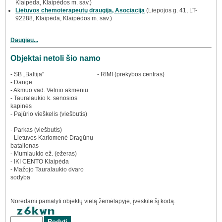
Klaipėda, Klaipėdos m. sav.)
Lietuvos chemoterapeutų draugija, Asociacija
(Liepojos g. 41, LT-
92288, Klaipėda, Klaipėdos m. sav.)
Daugiau...
Objektai netoli šio namo
- SB „Baltija“
- RIMI (prekybos centras)
- Dangė
- Akmuo vad. Velnio akmeniu
- Tauralaukio k. senosios
kapinės
- Pajūrio vieškelis (viešbutis)
- Parkas (viešbutis)
- Lietuvos Kariomenė Dragūnų
batalionas
- Mumlaukio ež. (ežeras)
- IKI CENTO Klaipėda
- Mažojo Tauralaukio dvaro
sodyba
Norėdami pamatyti objektų vietą žemėlapyje, įveskite šį kodą.