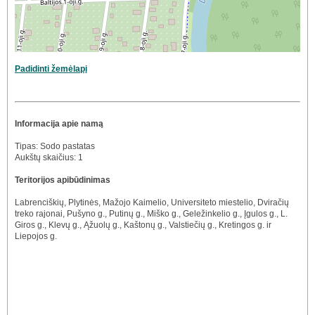
Padidinti žemėlapį
Informacija apie namą
Tipas: Sodo pastatas
Aukštų skaičius: 1
Teritorijos apibūdinimas
Labrenciškių, Plytinės, Mažojo Kaimelio, Universiteto miestelio, Dviračių
treko rajonai, Pušyno g., Putinų g., Miško g., Geležinkelio g., Įgulos g., L.
Giros g., Klevų g., Ąžuolų g., Kaštonų g., Valstiečių g., Kretingos g. ir
Liepojos g.