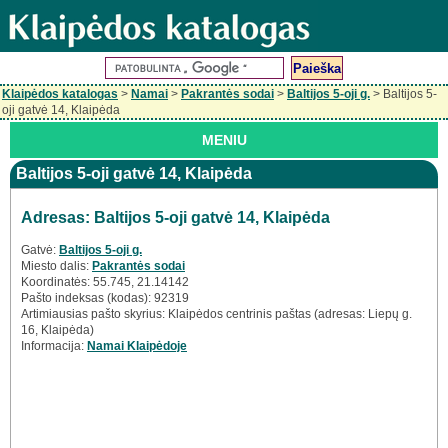
Klaipėdos katalogas
>
Namai
>
Pakrantės sodai
>
Baltijos 5-oji g.
> Baltijos 5-
oji gatvė 14, Klaipėda
MENIU
Baltijos 5-oji gatvė 14, Klaipėda
Adresas: Baltijos 5-oji gatvė 14, Klaipėda
Gatvė:
Baltijos 5-oji g.
Miesto dalis:
Pakrantės sodai
Koordinatės: 55.745, 21.14142
Pašto indeksas (kodas): 92319
Artimiausias pašto skyrius: Klaipėdos centrinis paštas (adresas: Liepų g.
16, Klaipėda)
Informacija:
Namai Klaipėdoje