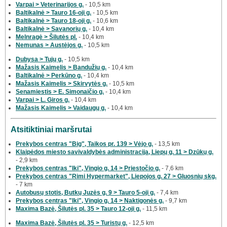
Varpai > Veterinarijos g.
- 10,5 km
Baltikalnė > Tauro 16-oji g.
- 10,5 km
Baltikalnė > Tauro 18-oji g.
- 10,6 km
Baltikalnė > Savanorių g.
- 10,4 km
Melnragė > Šilutės pl.
- 10,4 km
Nemunas > Austėjos g.
- 10,5 km
Dubysa > Tujų g.
- 10,5 km
Mažasis Kaimelis > Bandužių g.
- 10,4 km
Baltikalnė > Perkūno g.
- 10,4 km
Mažasis Kaimelis > Skirvytės g.
- 10,5 km
Senamiestis > E. Simonaičio g.
- 10,4 km
Varpai > L. Giros g.
- 10,4 km
Mažasis Kaimelis > Vaidaugų g.
- 10,4 km
Atsitiktiniai maršrutai
Prekybos centras "Big", Taikos pr. 139 > Vėjo g.
- 13,5 km
Klaipėdos miesto savivaldybės administracija, Liepų g. 11 > Dzūkų g.
- 2,9 km
Prekybos centras "Iki", Vingio g. 14 > Priestočio g.
- 7,6 km
Prekybos centras "Rimi Hypermarket", Liepojos g. 27 > Gluosnių skg.
- 7 km
Autobusų stotis, Butkų Juzės g. 9 > Tauro 5-oji g.
- 7,4 km
Prekybos centras "Iki", Vingio g. 14 > Naktigonės g.
- 9,7 km
Maxima Bazė, Šilutės pl. 35 > Tauro 12-oji g.
- 11,5 km
Maxima Bazė, Šilutės pl. 35 > Turistų g.
- 12,5 km