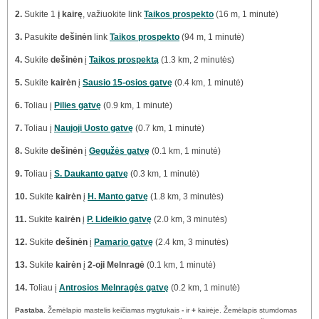
2.
Sukite 1
į kairę
, važiuokite link
Taikos prospekto
(16 m, 1 minutė)
3.
Pasukite
dešinėn
link
Taikos prospekto
(94 m, 1 minutė)
4.
Sukite
dešinėn
į
Taikos prospektą
(1.3 km, 2 minutės)
5.
Sukite
kairėn
į
Sausio 15-osios gatvę
(0.4 km, 1 minutė)
6.
Toliau į
Pilies gatvę
(0.9 km, 1 minutė)
7.
Toliau į
Naujoji Uosto gatvę
(0.7 km, 1 minutė)
8.
Sukite
dešinėn
į
Gegužės gatvę
(0.1 km, 1 minutė)
9.
Toliau į
S. Daukanto gatvę
(0.3 km, 1 minutė)
10.
Sukite
kairėn
į
H. Manto gatvę
(1.8 km, 3 minutės)
11.
Sukite
kairėn
į
P. Lideikio gatvę
(2.0 km, 3 minutės)
12.
Sukite
dešinėn
į
Pamario gatvę
(2.4 km, 3 minutės)
13.
Sukite
kairėn
į
2-oji Melnragė
(0.1 km, 1 minutė)
14.
Toliau į
Antrosios Melnragės gatvę
(0.2 km, 1 minutė)
Pastaba.
Žemėlapio mastelis keičiamas mygtukais
-
ir
+
kairėje. Žemėlapis stumdomas