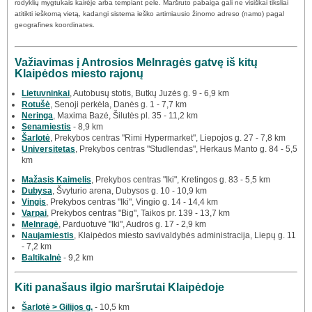
rodyklių mygtukais kairėje arba tempiant pele. Maršruto pabaiga gali ne visiškai tiksliai
atitikti ieškomą vietą, kadangi sistema ieško artimiausio žinomo adreso (namo) pagal
geografines koordinates.
Važiavimas į Antrosios Melnragės gatvę iš kitų
Klaipėdos miesto rajonų
Lietuvninkai
, Autobusų stotis, Butkų Juzės g. 9 - 6,9 km
Rotušė
, Senoji perkėla, Danės g. 1 - 7,7 km
Neringa
, Maxima Bazė, Šilutės pl. 35 - 11,2 km
Senamiestis
- 8,9 km
Šarlotė
, Prekybos centras "Rimi Hypermarket", Liepojos g. 27 - 7,8 km
Universitetas
, Prekybos centras "Studlendas", Herkaus Manto g. 84 - 5,5
km
Mažasis Kaimelis
, Prekybos centras "Iki", Kretingos g. 83 - 5,5 km
Dubysa
, Švyturio arena, Dubysos g. 10 - 10,9 km
Vingis
, Prekybos centras "Iki", Vingio g. 14 - 14,4 km
Varpai
, Prekybos centras "Big", Taikos pr. 139 - 13,7 km
Melnragė
, Parduotuvė "Iki", Audros g. 17 - 2,9 km
Naujamiestis
, Klaipėdos miesto savivaldybės administracija, Liepų g. 11
- 7,2 km
Baltikalnė
- 9,2 km
Kiti panašaus ilgio maršrutai Klaipėdoje
Šarlotė > Gilijos g.
- 10,5 km