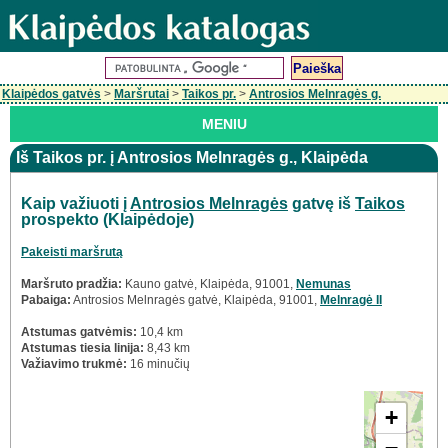
Klaipėdos gatvės
>
Maršrutai
>
Taikos pr.
>
Antrosios Melnragės g.
MENIU
Iš Taikos pr. į Antrosios Melnragės g., Klaipėda
Kaip važiuoti į
Antrosios Melnragės
gatvę iš
Taikos
prospekto (Klaipėdoje)
Pakeisti maršrutą
Maršruto pradžia:
Kauno gatvė, Klaipėda, 91001,
Nemunas
Pabaiga:
Antrosios Melnragės gatvė, Klaipėda, 91001,
Melnragė II
Atstumas gatvėmis:
10,4 km
Atstumas tiesia linija:
8,43 km
Važiavimo trukmė:
16 minučių
+